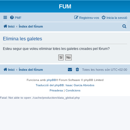
FUM
PMF
Registreu-vos
Inicia la sessió
C
Inici
Índex del fòrum
e
Elimina les galetes
r
c
Esteu segur que voleu eliminar totes les galetes creades pel fòrum?
a
Inici
Índex del fòrum
Totes les hores són
UTC+02:00
Funciona amb
phpBB
® Forum Software © phpBB Limited
Traducció del phpBB: Isaac Garcia Abrodos
Privadesa
|
Condicions
Fatal: Not able to open ./cache/production/data_global.php