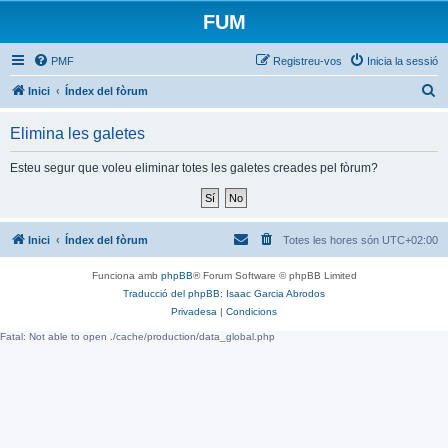
FUM
PMF
Registreu-vos
Inicia la sessió
C
Inici
Índex del fòrum
e
Elimina les galetes
r
c
Esteu segur que voleu eliminar totes les galetes creades pel fòrum?
a
Inici
Índex del fòrum
Totes les hores són
UTC+02:00
Funciona amb
phpBB
® Forum Software © phpBB Limited
Traducció del phpBB: Isaac Garcia Abrodos
Privadesa
|
Condicions
Fatal: Not able to open ./cache/production/data_global.php