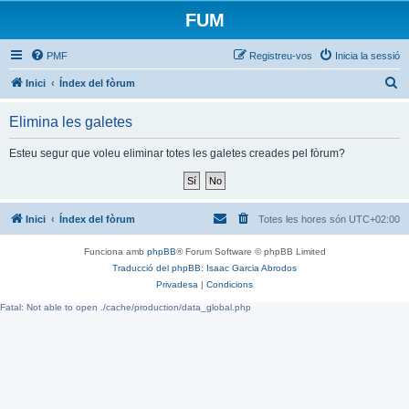
FUM
PMF
Registreu-vos
Inicia la sessió
C
Inici
Índex del fòrum
e
Elimina les galetes
r
c
Esteu segur que voleu eliminar totes les galetes creades pel fòrum?
a
Inici
Índex del fòrum
Totes les hores són
UTC+02:00
Funciona amb
phpBB
® Forum Software © phpBB Limited
Traducció del phpBB: Isaac Garcia Abrodos
Privadesa
|
Condicions
Fatal: Not able to open ./cache/production/data_global.php