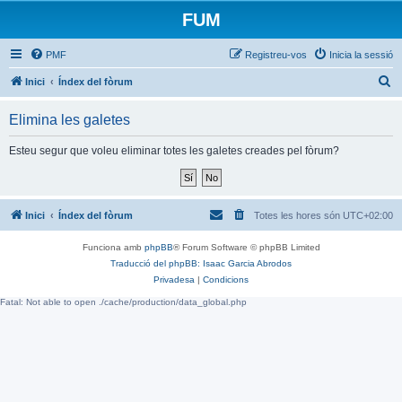
FUM
PMF
Registreu-vos
Inicia la sessió
C
Inici
Índex del fòrum
e
Elimina les galetes
r
c
Esteu segur que voleu eliminar totes les galetes creades pel fòrum?
a
Inici
Índex del fòrum
Totes les hores són
UTC+02:00
Funciona amb
phpBB
® Forum Software © phpBB Limited
Traducció del phpBB: Isaac Garcia Abrodos
Privadesa
|
Condicions
Fatal: Not able to open ./cache/production/data_global.php