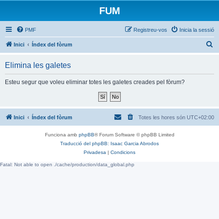
FUM
PMF
Registreu-vos
Inicia la sessió
C
Inici
Índex del fòrum
e
Elimina les galetes
r
c
Esteu segur que voleu eliminar totes les galetes creades pel fòrum?
a
Inici
Índex del fòrum
Totes les hores són
UTC+02:00
Funciona amb
phpBB
® Forum Software © phpBB Limited
Traducció del phpBB: Isaac Garcia Abrodos
Privadesa
|
Condicions
Fatal: Not able to open ./cache/production/data_global.php