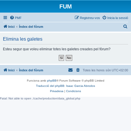
FUM
PMF
Registreu-vos
Inicia la sessió
C
Inici
Índex del fòrum
e
Elimina les galetes
r
c
Esteu segur que voleu eliminar totes les galetes creades pel fòrum?
a
Inici
Índex del fòrum
Totes les hores són
UTC+02:00
Funciona amb
phpBB
® Forum Software © phpBB Limited
Traducció del phpBB: Isaac Garcia Abrodos
Privadesa
|
Condicions
Fatal: Not able to open ./cache/production/data_global.php