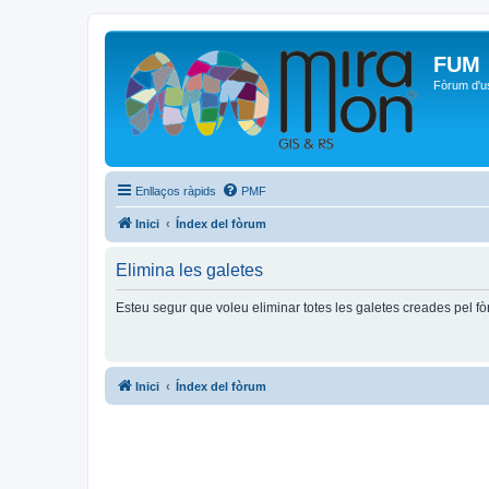
FUM
Fòrum d'u
Enllaços ràpids
PMF
Inici
Índex del fòrum
Elimina les galetes
Esteu segur que voleu eliminar totes les galetes creades pel f
Inici
Índex del fòrum