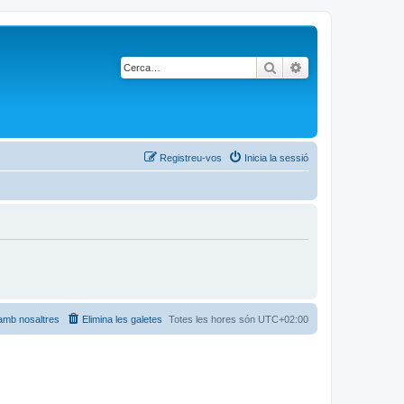
Cerca
Cerca avançada
Registreu-vos
Inicia la sessió
amb nosaltres
Elimina les galetes
Totes les hores són
UTC+02:00