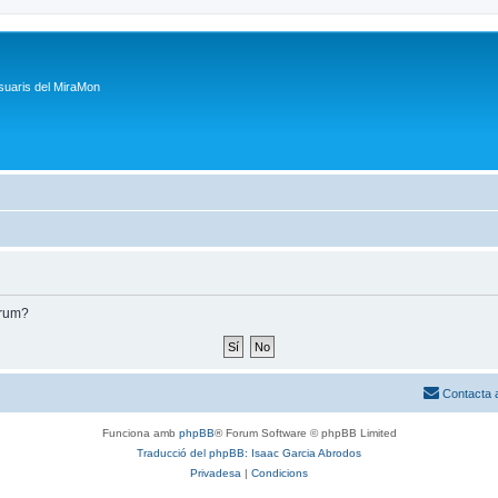
suaris del MiraMon
òrum?
Contacta 
Funciona amb
phpBB
® Forum Software © phpBB Limited
Traducció del phpBB: Isaac Garcia Abrodos
Privadesa
|
Condicions