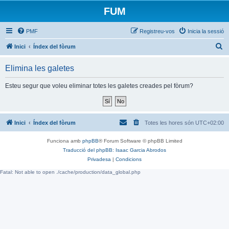
FUM
PMF
Registreu-vos
Inicia la sessió
C
Inici
Índex del fòrum
e
Elimina les galetes
r
c
Esteu segur que voleu eliminar totes les galetes creades pel fòrum?
a
Inici
Índex del fòrum
Totes les hores són
UTC+02:00
Funciona amb
phpBB
® Forum Software © phpBB Limited
Traducció del phpBB: Isaac Garcia Abrodos
Privadesa
|
Condicions
Fatal: Not able to open ./cache/production/data_global.php