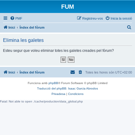
FUM
PMF
Registreu-vos
Inicia la sessió
C
Inici
Índex del fòrum
e
Elimina les galetes
r
c
Esteu segur que voleu eliminar totes les galetes creades pel fòrum?
a
Inici
Índex del fòrum
Totes les hores són
UTC+02:00
Funciona amb
phpBB
® Forum Software © phpBB Limited
Traducció del phpBB: Isaac Garcia Abrodos
Privadesa
|
Condicions
Fatal: Not able to open ./cache/production/data_global.php