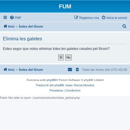
FUM
PMF
Registreu-vos
Inicia la sessió
C
Inici
Índex del fòrum
e
Elimina les galetes
r
c
Esteu segur que voleu eliminar totes les galetes creades pel fòrum?
a
Inici
Índex del fòrum
Totes les hores són
UTC+02:00
Funciona amb
phpBB
® Forum Software © phpBB Limited
Traducció del phpBB: Isaac Garcia Abrodos
Privadesa
|
Condicions
Fatal: Not able to open ./cache/production/data_global.php