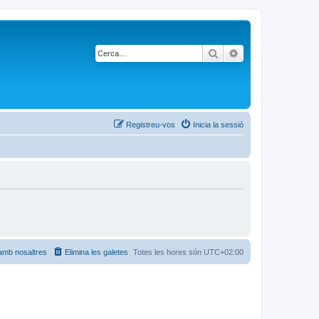
Cerca
Cerca avançada
Registreu-vos
Inicia la sessió
amb nosaltres
Elimina les galetes
Totes les hores són
UTC+02:00