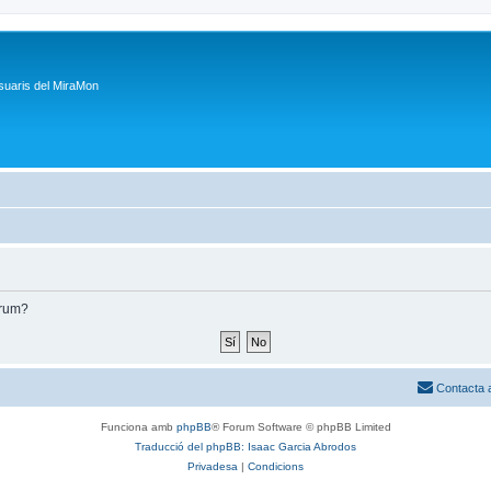
suaris del MiraMon
òrum?
Contacta 
Funciona amb
phpBB
® Forum Software © phpBB Limited
Traducció del phpBB: Isaac Garcia Abrodos
Privadesa
|
Condicions