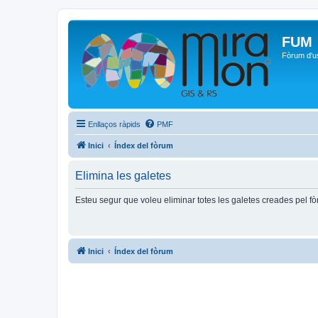
FUM
Fòrum d'u
Enllaços ràpids
PMF
Inici
Índex del fòrum
Elimina les galetes
Esteu segur que voleu eliminar totes les galetes creades pel f
Inici
Índex del fòrum