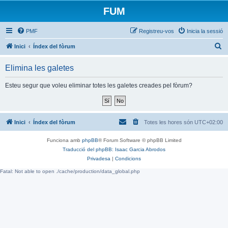
FUM
PMF
Registreu-vos
Inicia la sessió
C
Inici
Índex del fòrum
e
Elimina les galetes
r
c
Esteu segur que voleu eliminar totes les galetes creades pel fòrum?
a
Inici
Índex del fòrum
Totes les hores són
UTC+02:00
Funciona amb
phpBB
® Forum Software © phpBB Limited
Traducció del phpBB: Isaac Garcia Abrodos
Privadesa
|
Condicions
Fatal: Not able to open ./cache/production/data_global.php