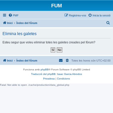
FUM
PMF
Registreu-vos
Inicia la sessió
C
Inici
Índex del fòrum
e
Elimina les galetes
r
c
Esteu segur que voleu eliminar totes les galetes creades pel fòrum?
a
Inici
Índex del fòrum
Totes les hores són
UTC+02:00
Funciona amb
phpBB
® Forum Software © phpBB Limited
Traducció del phpBB: Isaac Garcia Abrodos
Privadesa
|
Condicions
Fatal: Not able to open ./cache/production/data_global.php