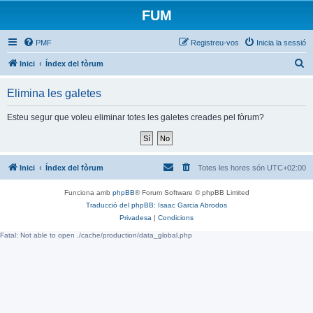
FUM
PMF
Registreu-vos
Inicia la sessió
C
Inici
Índex del fòrum
e
Elimina les galetes
r
c
Esteu segur que voleu eliminar totes les galetes creades pel fòrum?
a
Inici
Índex del fòrum
Totes les hores són
UTC+02:00
Funciona amb
phpBB
® Forum Software © phpBB Limited
Traducció del phpBB: Isaac Garcia Abrodos
Privadesa
|
Condicions
Fatal: Not able to open ./cache/production/data_global.php