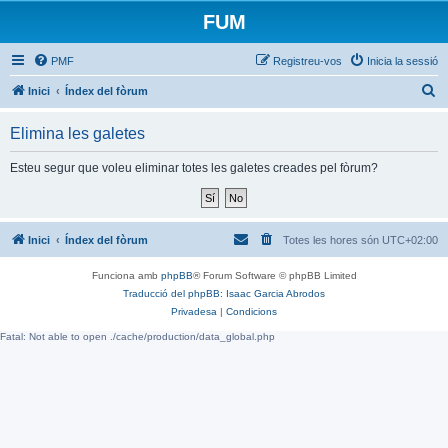
FUM
PMF
Registreu-vos
Inicia la sessió
C
Inici
Índex del fòrum
e
Elimina les galetes
r
c
Esteu segur que voleu eliminar totes les galetes creades pel fòrum?
a
Inici
Índex del fòrum
Totes les hores són
UTC+02:00
Funciona amb
phpBB
® Forum Software © phpBB Limited
Traducció del phpBB: Isaac Garcia Abrodos
Privadesa
|
Condicions
Fatal: Not able to open ./cache/production/data_global.php