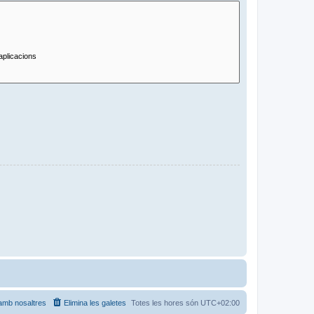
amb nosaltres
Elimina les galetes
Totes les hores són
UTC+02:00