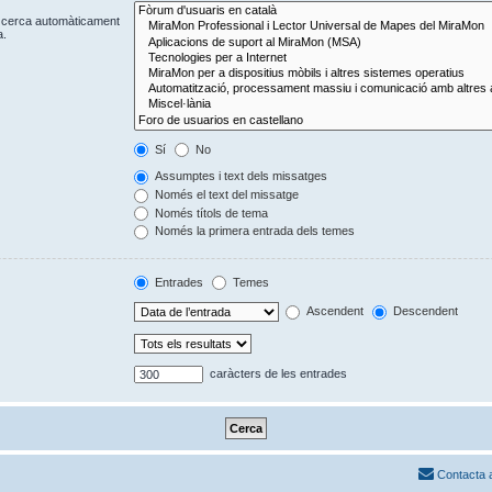
Es cerca automàticament
a.
Sí
No
Assumptes i text dels missatges
Només el text del missatge
Només títols de tema
Només la primera entrada dels temes
Entrades
Temes
Ascendent
Descendent
caràcters de les entrades
Contacta 