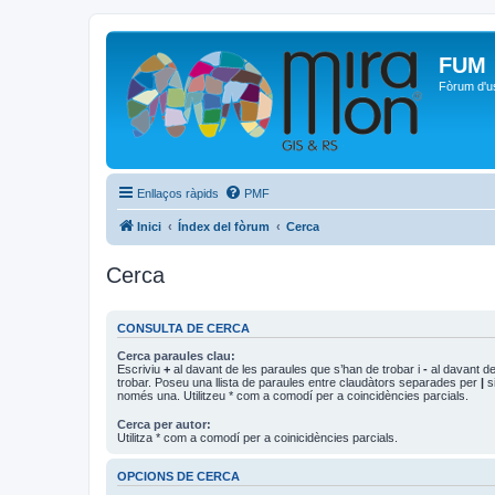
FUM
Fòrum d'u
Enllaços ràpids
PMF
Inici
Índex del fòrum
Cerca
Cerca
CONSULTA DE CERCA
Cerca paraules clau:
Escriviu
+
al davant de les paraules que s’han de trobar i
-
al davant de
trobar. Poseu una llista de paraules entre claudàtors separades per
|
si
només una. Utilitzeu * com a comodí per a coincidències parcials.
Cerca per autor:
Utilitza * com a comodí per a coinicidències parcials.
OPCIONS DE CERCA