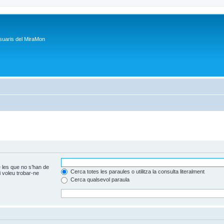
suaris del MiraMon
 les que no s’han de
Cerca totes les paraules o utilitza la consulta literalment
 voleu trobar-ne
Cerca qualsevol paraula