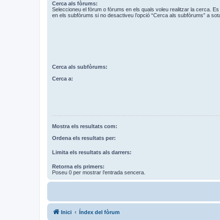
Cerca als fòrums:
Seleccioneu el fòrum o fòrums en els quals voleu realitzar la cerca. 
en els subfòrums si no desactiveu l’opció “Cerca als subfòrums” a sot
Cerca als subfòrums:
Cerca a:
Mostra els resultats com:
Ordena els resultats per:
Limita els resultats als darrers:
Retorna els primers:
Poseu 0 per mostrar l’entrada sencera.
Inici
Índex del fòrum