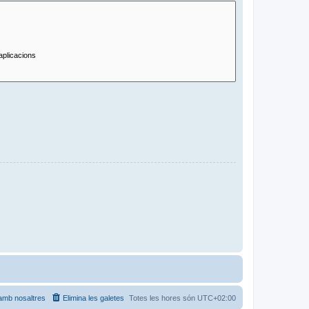
amb nosaltres
Elimina les galetes
Totes les hores són
UTC+02:00