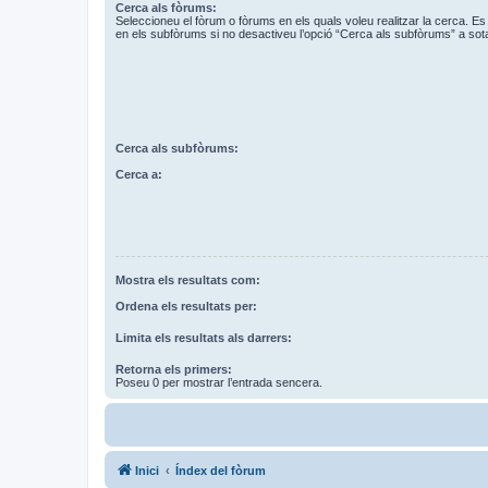
Cerca als fòrums:
Seleccioneu el fòrum o fòrums en els quals voleu realitzar la cerca. 
en els subfòrums si no desactiveu l’opció “Cerca als subfòrums” a sot
Cerca als subfòrums:
Cerca a:
Mostra els resultats com:
Ordena els resultats per:
Limita els resultats als darrers:
Retorna els primers:
Poseu 0 per mostrar l’entrada sencera.
Inici
Índex del fòrum