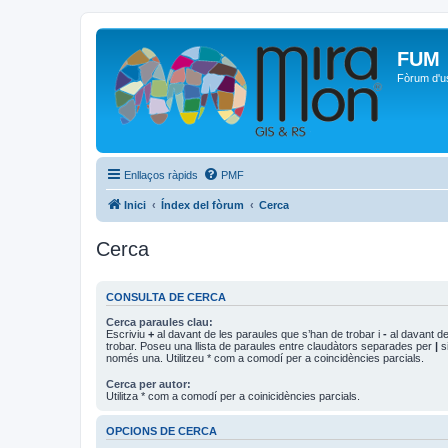
FUM
Fòrum d'u
Enllaços ràpids
PMF
Inici
Índex del fòrum
Cerca
Cerca
CONSULTA DE CERCA
Cerca paraules clau:
Escriviu
+
al davant de les paraules que s’han de trobar i
-
al davant de
trobar. Poseu una llista de paraules entre claudàtors separades per
|
si
només una. Utilitzeu * com a comodí per a coincidències parcials.
Cerca per autor:
Utilitza * com a comodí per a coinicidències parcials.
OPCIONS DE CERCA