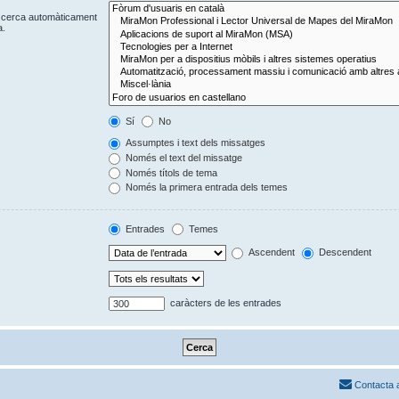
Es cerca automàticament
a.
Sí
No
Assumptes i text dels missatges
Només el text del missatge
Només títols de tema
Només la primera entrada dels temes
Entrades
Temes
Ascendent
Descendent
caràcters de les entrades
Contacta 