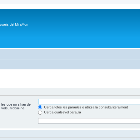
suaris del MiraMon
 les que no s’han de
Cerca totes les paraules o utilitza la consulta literalment
 voleu trobar-ne
Cerca qualsevol paraula