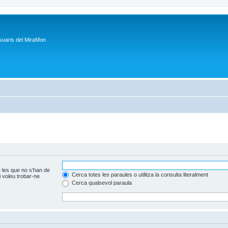
suaris del MiraMon
 les que no s’han de
Cerca totes les paraules o utilitza la consulta literalment
 voleu trobar-ne
Cerca qualsevol paraula