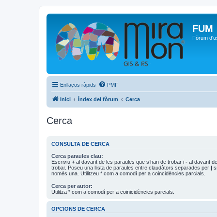
FUM
Fòrum d'u
Enllaços ràpids
PMF
Inici
Índex del fòrum
Cerca
Cerca
CONSULTA DE CERCA
Cerca paraules clau:
Escriviu
+
al davant de les paraules que s’han de trobar i
-
al davant de
trobar. Poseu una llista de paraules entre claudàtors separades per
|
si
només una. Utilitzeu * com a comodí per a coincidències parcials.
Cerca per autor:
Utilitza * com a comodí per a coinicidències parcials.
OPCIONS DE CERCA