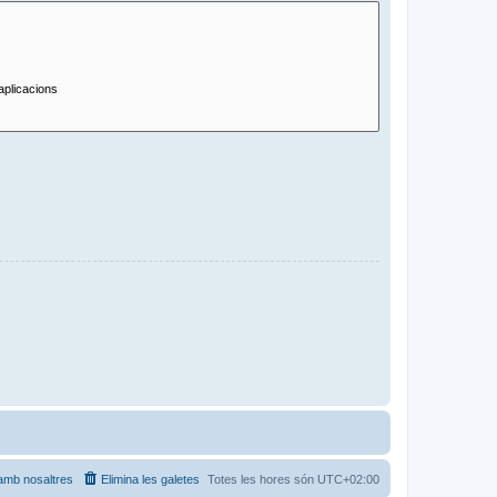
amb nosaltres
Elimina les galetes
Totes les hores són
UTC+02:00