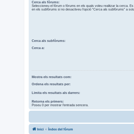
Cerca als fòrums:
Seleccioneu el fòrum o fòrums en els quals voleu realitzar la cerca. 
en els subfòrums si no desactiveu l’opció “Cerca als subfòrums” a sot
Cerca als subfòrums:
Cerca a:
Mostra els resultats com:
Ordena els resultats per:
Limita els resultats als darrers:
Retorna els primers:
Poseu 0 per mostrar l’entrada sencera.
Inici
Índex del fòrum