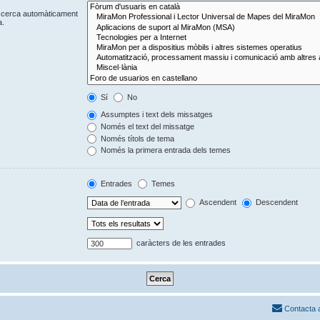
Es cerca automàticament
a.
Sí
No
Assumptes i text dels missatges
Només el text del missatge
Només títols de tema
Només la primera entrada dels temes
Entrades
Temes
Ascendent
Descendent
caràcters de les entrades
Contacta 