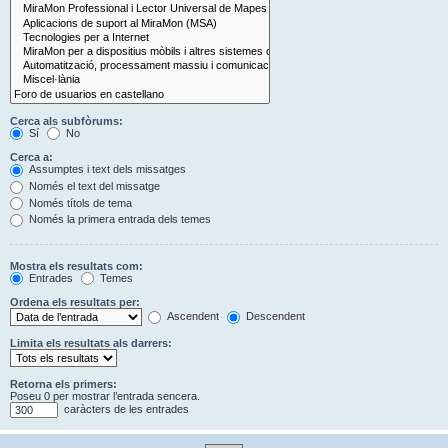
Cerca als subfòrums:
Sí
No
Cerca a:
Assumptes i text dels missatges
Només el text del missatge
Només títols de tema
Només la primera entrada dels temes
Mostra els resultats com:
Entrades
Temes
Ordena els resultats per:
Ascendent
Descendent
Limita els resultats als darrers:
Retorna els primers:
Poseu 0 per mostrar l’entrada sencera.
caràcters de les entrades