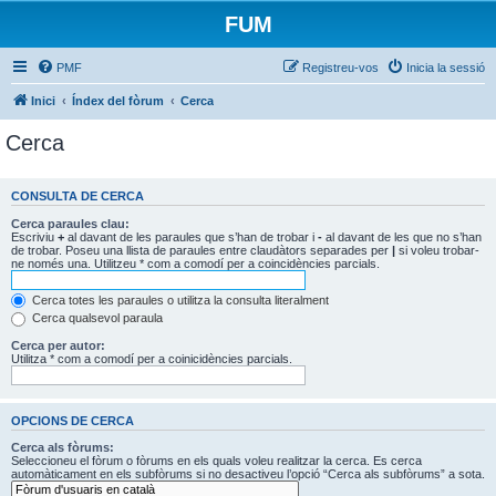
FUM
PMF
Registreu-vos
Inicia la sessió
Inici
Índex del fòrum
Cerca
Cerca
CONSULTA DE CERCA
Cerca paraules clau:
Escriviu
+
al davant de les paraules que s’han de trobar i
-
al davant de les que no s’han
de trobar. Poseu una llista de paraules entre claudàtors separades per
|
si voleu trobar-
ne només una. Utilitzeu * com a comodí per a coincidències parcials.
Cerca totes les paraules o utilitza la consulta literalment
Cerca qualsevol paraula
Cerca per autor:
Utilitza * com a comodí per a coinicidències parcials.
OPCIONS DE CERCA
Cerca als fòrums:
Seleccioneu el fòrum o fòrums en els quals voleu realitzar la cerca. Es cerca
automàticament en els subfòrums si no desactiveu l’opció “Cerca als subfòrums” a sota.