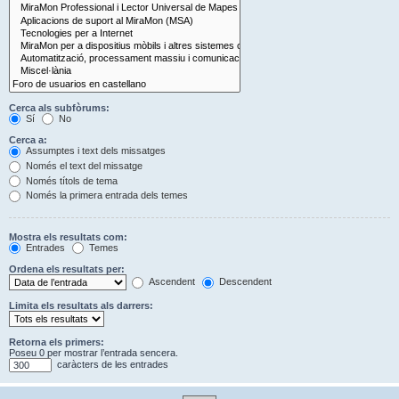
Cerca als subfòrums:
Sí
No
Cerca a:
Assumptes i text dels missatges
Només el text del missatge
Només títols de tema
Només la primera entrada dels temes
Mostra els resultats com:
Entrades
Temes
Ordena els resultats per:
Ascendent
Descendent
Limita els resultats als darrers:
Retorna els primers:
Poseu 0 per mostrar l’entrada sencera.
caràcters de les entrades