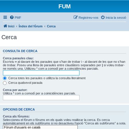
FUM
PMF
Registreu-vos
Inicia la sessió
Inici
Índex del fòrum
Cerca
Cerca
CONSULTA DE CERCA
Cerca paraules clau:
Escriviu
+
al davant de les paraules que s’han de trobar i
-
al davant de les que no s’han
de trobar. Poseu una llista de paraules entre claudàtors separades per
|
si voleu trobar-
ne només una. Utilitzeu * com a comodí per a coincidències parcials.
Cerca totes les paraules o utilitza la consulta literalment
Cerca qualsevol paraula
Cerca per autor:
Utilitza * com a comodí per a coinicidències parcials.
OPCIONS DE CERCA
Cerca als fòrums:
Seleccioneu el fòrum o fòrums en els quals voleu realitzar la cerca. Es cerca
automàticament en els subfòrums si no desactiveu l’opció “Cerca als subfòrums” a sota.