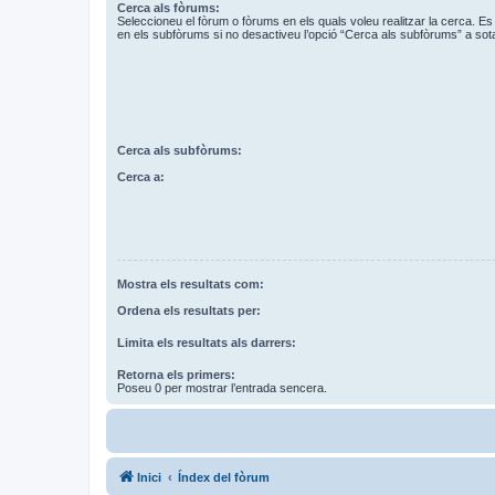
Cerca als fòrums:
Seleccioneu el fòrum o fòrums en els quals voleu realitzar la cerca. 
en els subfòrums si no desactiveu l’opció “Cerca als subfòrums” a sot
Cerca als subfòrums:
Cerca a:
Mostra els resultats com:
Ordena els resultats per:
Limita els resultats als darrers:
Retorna els primers:
Poseu 0 per mostrar l’entrada sencera.
Inici
Índex del fòrum