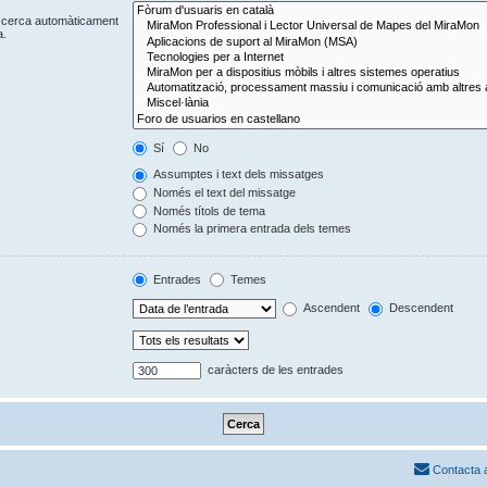
Es cerca automàticament
a.
Sí
No
Assumptes i text dels missatges
Només el text del missatge
Només títols de tema
Només la primera entrada dels temes
Entrades
Temes
Ascendent
Descendent
caràcters de les entrades
Contacta 