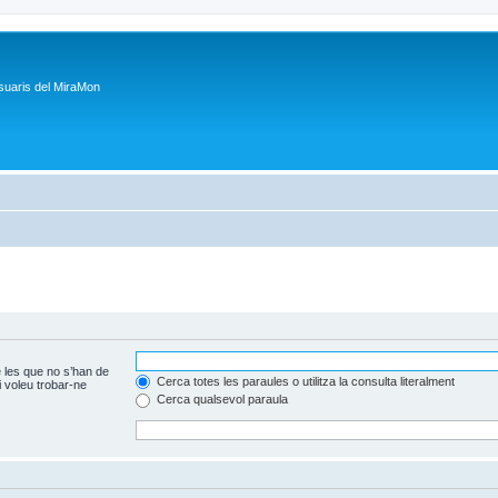
suaris del MiraMon
 les que no s’han de
Cerca totes les paraules o utilitza la consulta literalment
 voleu trobar-ne
Cerca qualsevol paraula