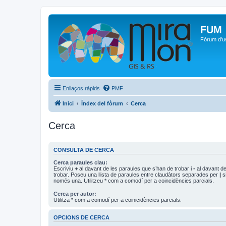
FUM
Fòrum d'u
Enllaços ràpids
PMF
Inici
Índex del fòrum
Cerca
Cerca
CONSULTA DE CERCA
Cerca paraules clau:
Escriviu
+
al davant de les paraules que s’han de trobar i
-
al davant de
trobar. Poseu una llista de paraules entre claudàtors separades per
|
si
només una. Utilitzeu * com a comodí per a coincidències parcials.
Cerca per autor:
Utilitza * com a comodí per a coinicidències parcials.
OPCIONS DE CERCA