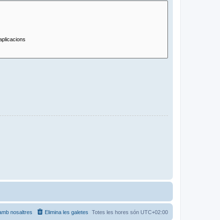
amb nosaltres
Elimina les galetes
Totes les hores són
UTC+02:00