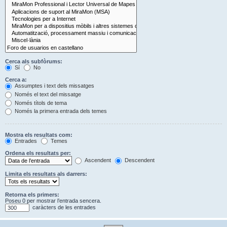
Cerca als subfòrums:
Sí
No
Cerca a:
Assumptes i text dels missatges
Només el text del missatge
Només títols de tema
Només la primera entrada dels temes
Mostra els resultats com:
Entrades
Temes
Ordena els resultats per:
Ascendent
Descendent
Limita els resultats als darrers:
Retorna els primers:
Poseu 0 per mostrar l’entrada sencera.
caràcters de les entrades