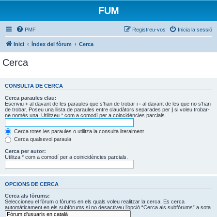
FUM
PMF
Registreu-vos
Inicia la sessió
Inici
Índex del fòrum
Cerca
Cerca
CONSULTA DE CERCA
Cerca paraules clau:
Escriviu
+
al davant de les paraules que s’han de trobar i
-
al davant de les que no s’han
de trobar. Poseu una llista de paraules entre claudàtors separades per
|
si voleu trobar-
ne només una. Utilitzeu * com a comodí per a coincidències parcials.
Cerca totes les paraules o utilitza la consulta literalment
Cerca qualsevol paraula
Cerca per autor:
Utilitza * com a comodí per a coinicidències parcials.
OPCIONS DE CERCA
Cerca als fòrums:
Seleccioneu el fòrum o fòrums en els quals voleu realitzar la cerca. Es cerca
automàticament en els subfòrums si no desactiveu l’opció “Cerca als subfòrums” a sota.