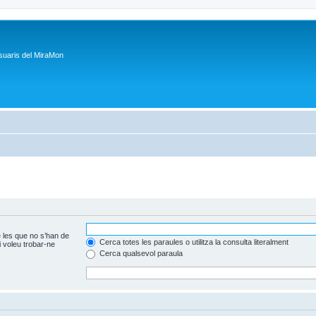
suaris del MiraMon
 les que no s’han de
Cerca totes les paraules o utilitza la consulta literalment
 voleu trobar-ne
Cerca qualsevol paraula