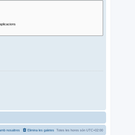
amb nosaltres
Elimina les galetes
Totes les hores són
UTC+02:00