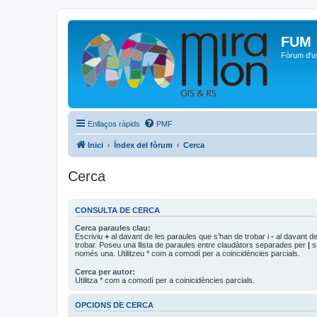
FUM
Fòrum d'u
Enllaços ràpids
PMF
Inici
Índex del fòrum
Cerca
Cerca
CONSULTA DE CERCA
Cerca paraules clau:
Escriviu
+
al davant de les paraules que s’han de trobar i
-
al davant de
trobar. Poseu una llista de paraules entre claudàtors separades per
|
si
només una. Utilitzeu * com a comodí per a coincidències parcials.
Cerca per autor:
Utilitza * com a comodí per a coinicidències parcials.
OPCIONS DE CERCA