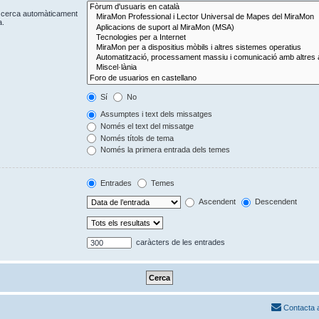
Es cerca automàticament
a.
Sí
No
Assumptes i text dels missatges
Només el text del missatge
Només títols de tema
Només la primera entrada dels temes
Entrades
Temes
Ascendent
Descendent
caràcters de les entrades
Contacta 