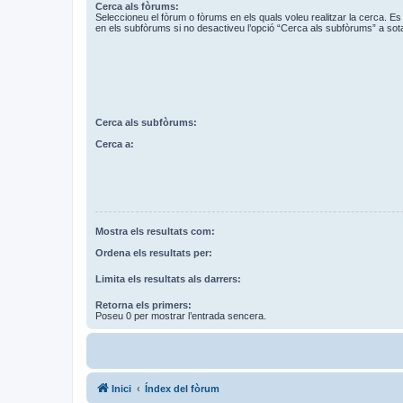
Cerca als fòrums:
Seleccioneu el fòrum o fòrums en els quals voleu realitzar la cerca. 
en els subfòrums si no desactiveu l’opció “Cerca als subfòrums” a sot
Cerca als subfòrums:
Cerca a:
Mostra els resultats com:
Ordena els resultats per:
Limita els resultats als darrers:
Retorna els primers:
Poseu 0 per mostrar l’entrada sencera.
Inici
Índex del fòrum