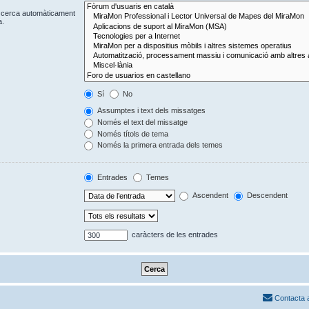
Es cerca automàticament
a.
Sí
No
Assumptes i text dels missatges
Només el text del missatge
Només títols de tema
Només la primera entrada dels temes
Entrades
Temes
Ascendent
Descendent
caràcters de les entrades
Contacta 