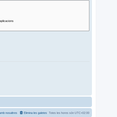
amb nosaltres
Elimina les galetes
Totes les hores són
UTC+02:00