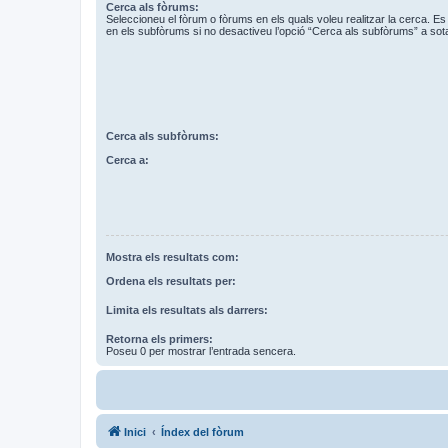
Cerca als fòrums:
Seleccioneu el fòrum o fòrums en els quals voleu realitzar la cerca. 
en els subfòrums si no desactiveu l’opció “Cerca als subfòrums” a sot
Cerca als subfòrums:
Cerca a:
Mostra els resultats com:
Ordena els resultats per:
Limita els resultats als darrers:
Retorna els primers:
Poseu 0 per mostrar l’entrada sencera.
Inici
Índex del fòrum