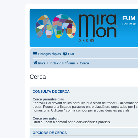
FUM
Fòrum d'u
Enllaços ràpids
PMF
Inici
Índex del fòrum
Cerca
Cerca
CONSULTA DE CERCA
Cerca paraules clau:
Escriviu
+
al davant de les paraules que s’han de trobar i
-
al davant de
trobar. Poseu una llista de paraules entre claudàtors separades per
|
si
només una. Utilitzeu * com a comodí per a coincidències parcials.
Cerca per autor:
Utilitza * com a comodí per a coinicidències parcials.
OPCIONS DE CERCA