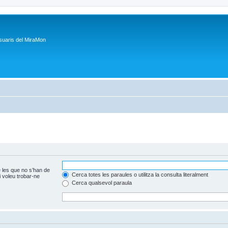
suaris del MiraMon
 les que no s’han de
Cerca totes les paraules o utilitza la consulta literalment
 voleu trobar-ne
Cerca qualsevol paraula