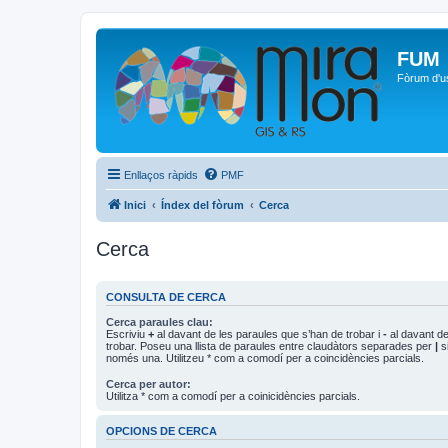
FUM
Fòrum d'u
Enllaços ràpids
PMF
Inici
Índex del fòrum
Cerca
Cerca
CONSULTA DE CERCA
Cerca paraules clau:
Escriviu
+
al davant de les paraules que s’han de trobar i
-
al davant de
trobar. Poseu una llista de paraules entre claudàtors separades per
|
si
només una. Utilitzeu * com a comodí per a coincidències parcials.
Cerca per autor:
Utilitza * com a comodí per a coinicidències parcials.
OPCIONS DE CERCA