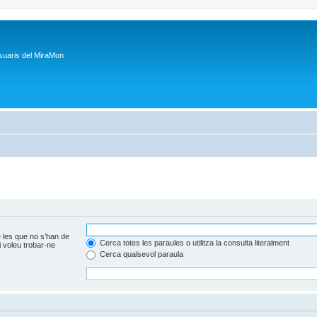
suaris del MiraMon
 les que no s’han de
Cerca totes les paraules o utilitza la consulta literalment
 voleu trobar-ne
Cerca qualsevol paraula