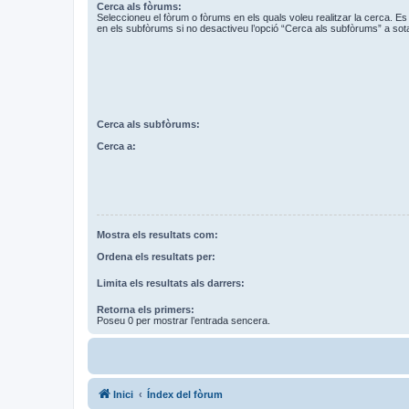
Cerca als fòrums:
Seleccioneu el fòrum o fòrums en els quals voleu realitzar la cerca. 
en els subfòrums si no desactiveu l’opció “Cerca als subfòrums” a sot
Cerca als subfòrums:
Cerca a:
Mostra els resultats com:
Ordena els resultats per:
Limita els resultats als darrers:
Retorna els primers:
Poseu 0 per mostrar l’entrada sencera.
Inici
Índex del fòrum