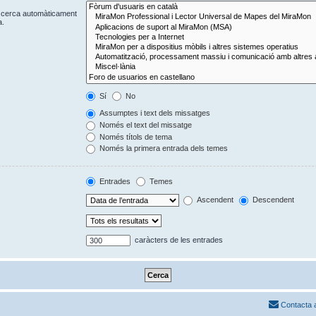
Es cerca automàticament
a.
Sí
No
Assumptes i text dels missatges
Només el text del missatge
Només títols de tema
Només la primera entrada dels temes
Entrades
Temes
Ascendent
Descendent
caràcters de les entrades
Contacta 