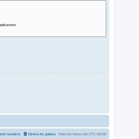
amb nosaltres
Elimina les galetes
Totes les hores són
UTC+02:00