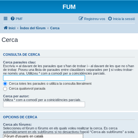
FUM
PMF
Registreu-vos
Inicia la sessió
Inici
Índex del fòrum
Cerca
Cerca
CONSULTA DE CERCA
Cerca paraules clau:
Escriviu
+
al davant de les paraules que s’han de trobar i
-
al davant de les que no s’han
de trobar. Poseu una llista de paraules entre claudàtors separades per
|
si voleu trobar-
ne només una. Utilitzeu * com a comodí per a coincidències parcials.
Cerca totes les paraules o utilitza la consulta literalment
Cerca qualsevol paraula
Cerca per autor:
Utilitza * com a comodí per a coinicidències parcials.
OPCIONS DE CERCA
Cerca als fòrums:
Seleccioneu el fòrum o fòrums en els quals voleu realitzar la cerca. Es cerca
automàticament en els subfòrums si no desactiveu l’opció “Cerca als subfòrums” a sota.