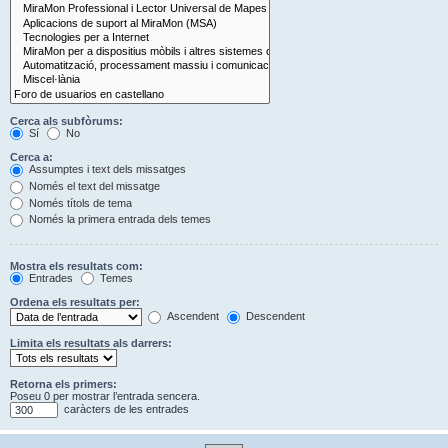
Cerca als subfòrums:
Sí
No
Cerca a:
Assumptes i text dels missatges
Només el text del missatge
Només títols de tema
Només la primera entrada dels temes
Mostra els resultats com:
Entrades
Temes
Ordena els resultats per:
Ascendent
Descendent
Limita els resultats als darrers:
Retorna els primers:
Poseu 0 per mostrar l’entrada sencera.
caràcters de les entrades