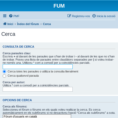
FUM
PMF
Registreu-vos
Inicia la sessió
Inici
Índex del fòrum
Cerca
Cerca
CONSULTA DE CERCA
Cerca paraules clau:
Escriviu
+
al davant de les paraules que s’han de trobar i
-
al davant de les que no s’han
de trobar. Poseu una llista de paraules entre claudàtors separades per
|
si voleu trobar-
ne només una. Utilitzeu * com a comodí per a coincidències parcials.
Cerca totes les paraules o utilitza la consulta literalment
Cerca qualsevol paraula
Cerca per autor:
Utilitza * com a comodí per a coinicidències parcials.
OPCIONS DE CERCA
Cerca als fòrums:
Seleccioneu el fòrum o fòrums en els quals voleu realitzar la cerca. Es cerca
automàticament en els subfòrums si no desactiveu l’opció “Cerca als subfòrums” a sota.