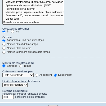
Cerca als subfòrums:
Sí
No
Cerca a:
Assumptes i text dels missatges
Només el text del missatge
Només títols de tema
Només la primera entrada dels temes
Mostra els resultats com:
Entrades
Temes
Ordena els resultats per:
Ascendent
Descendent
Limita els resultats als darrers:
Retorna els primers:
Poseu 0 per mostrar l’entrada sencera.
caràcters de les entrades