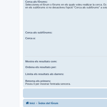
Cerca als fòrums:
Seleccioneu el fòrum o fòrums en els quals voleu realitzar la cerca. 
en els subfòrums si no desactiveu l’opció “Cerca als subfòrums” a sot
Cerca als subfòrums:
Cerca a:
Mostra els resultats com:
Ordena els resultats per:
Limita els resultats als darrers:
Retorna els primers:
Poseu 0 per mostrar l’entrada sencera.
Inici
Índex del fòrum