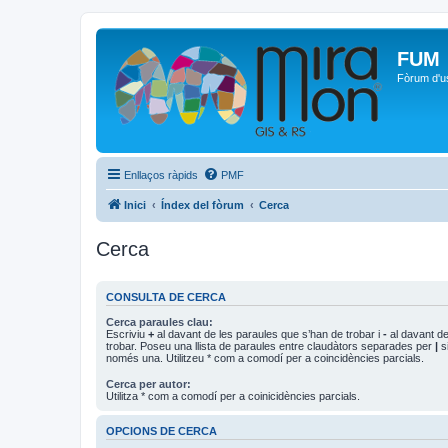
FUM
Fòrum d'u
Enllaços ràpids
PMF
Inici
Índex del fòrum
Cerca
Cerca
CONSULTA DE CERCA
Cerca paraules clau:
Escriviu
+
al davant de les paraules que s’han de trobar i
-
al davant de
trobar. Poseu una llista de paraules entre claudàtors separades per
|
si
només una. Utilitzeu * com a comodí per a coincidències parcials.
Cerca per autor:
Utilitza * com a comodí per a coinicidències parcials.
OPCIONS DE CERCA