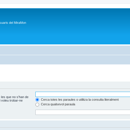
suaris del MiraMon
 les que no s’han de
Cerca totes les paraules o utilitza la consulta literalment
 voleu trobar-ne
Cerca qualsevol paraula