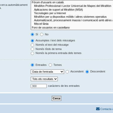
Es cerca automàticament
a.
Sí
No
Assumptes i text dels missatges
Només el text del missatge
Només títols de tema
Només la primera entrada dels temes
Entrades
Temes
Ascendent
Descendent
caràcters de les entrades
Contacta 