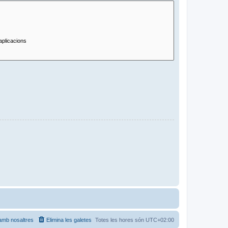
amb nosaltres
Elimina les galetes
Totes les hores són
UTC+02:00