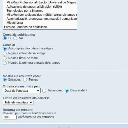
Cerca als subfòrums:
Sí
No
Cerca a:
Assumptes i text dels missatges
Només el text del missatge
Només títols de tema
Només la primera entrada dels temes
Mostra els resultats com:
Entrades
Temes
Ordena els resultats per:
Ascendent
Descendent
Limita els resultats als darrers:
Retorna els primers:
Poseu 0 per mostrar l’entrada sencera.
caràcters de les entrades