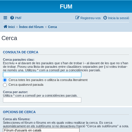
FUM
PMF
Registreu-vos
Inicia la sessió
Inici
Índex del fòrum
Cerca
Cerca
CONSULTA DE CERCA
Cerca paraules clau:
Escriviu
+
al davant de les paraules que s’han de trobar i
-
al davant de les que no s’han
de trobar. Poseu una llista de paraules entre claudàtors separades per
|
si voleu trobar-
ne només una. Utilitzeu * com a comodí per a coincidències parcials.
Cerca totes les paraules o utilitza la consulta literalment
Cerca qualsevol paraula
Cerca per autor:
Utilitza * com a comodí per a coinicidències parcials.
OPCIONS DE CERCA
Cerca als fòrums:
Seleccioneu el fòrum o fòrums en els quals voleu realitzar la cerca. Es cerca
automàticament en els subfòrums si no desactiveu l’opció “Cerca als subfòrums” a sota.