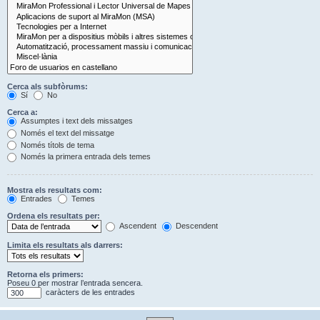
Cerca als subfòrums:
Sí
No
Cerca a:
Assumptes i text dels missatges
Només el text del missatge
Només títols de tema
Només la primera entrada dels temes
Mostra els resultats com:
Entrades
Temes
Ordena els resultats per:
Ascendent
Descendent
Limita els resultats als darrers:
Retorna els primers:
Poseu 0 per mostrar l’entrada sencera.
caràcters de les entrades