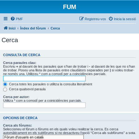
FUM
PMF
Registreu-vos
Inicia la sessió
Inici
Índex del fòrum
Cerca
Cerca
CONSULTA DE CERCA
Cerca paraules clau:
Escriviu
+
al davant de les paraules que s’han de trobar i
-
al davant de les que no s’han
de trobar. Poseu una llista de paraules entre claudàtors separades per
|
si voleu trobar-
ne només una. Utilitzeu * com a comodí per a coincidències parcials.
Cerca totes les paraules o utilitza la consulta literalment
Cerca qualsevol paraula
Cerca per autor:
Utilitza * com a comodí per a coinicidències parcials.
OPCIONS DE CERCA
Cerca als fòrums:
Seleccioneu el fòrum o fòrums en els quals voleu realitzar la cerca. Es cerca
automàticament en els subfòrums si no desactiveu l’opció “Cerca als subfòrums” a sota.