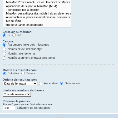
Cerca als subfòrums:
Sí
No
Cerca a:
Assumptes i text dels missatges
Només el text del missatge
Només títols de tema
Només la primera entrada dels temes
Mostra els resultats com:
Entrades
Temes
Ordena els resultats per:
Ascendent
Descendent
Limita els resultats als darrers:
Retorna els primers:
Poseu 0 per mostrar l’entrada sencera.
caràcters de les entrades