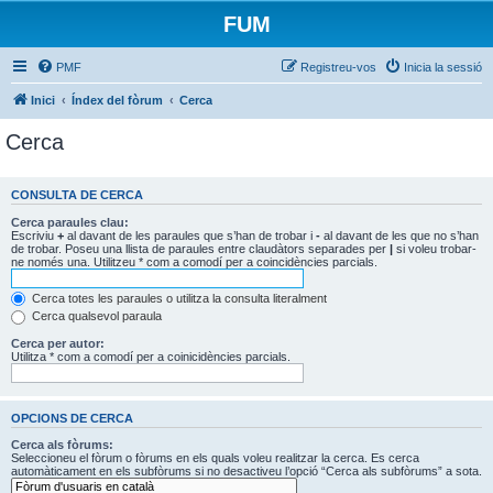
FUM
PMF
Registreu-vos
Inicia la sessió
Inici
Índex del fòrum
Cerca
Cerca
CONSULTA DE CERCA
Cerca paraules clau:
Escriviu
+
al davant de les paraules que s’han de trobar i
-
al davant de les que no s’han
de trobar. Poseu una llista de paraules entre claudàtors separades per
|
si voleu trobar-
ne només una. Utilitzeu * com a comodí per a coincidències parcials.
Cerca totes les paraules o utilitza la consulta literalment
Cerca qualsevol paraula
Cerca per autor:
Utilitza * com a comodí per a coinicidències parcials.
OPCIONS DE CERCA
Cerca als fòrums:
Seleccioneu el fòrum o fòrums en els quals voleu realitzar la cerca. Es cerca
automàticament en els subfòrums si no desactiveu l’opció “Cerca als subfòrums” a sota.