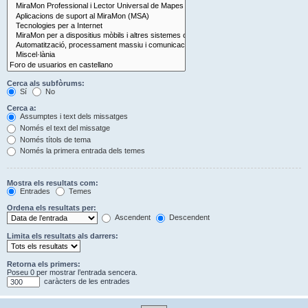
Cerca als subfòrums:
Sí
No
Cerca a:
Assumptes i text dels missatges
Només el text del missatge
Només títols de tema
Només la primera entrada dels temes
Mostra els resultats com:
Entrades
Temes
Ordena els resultats per:
Ascendent
Descendent
Limita els resultats als darrers:
Retorna els primers:
Poseu 0 per mostrar l’entrada sencera.
caràcters de les entrades