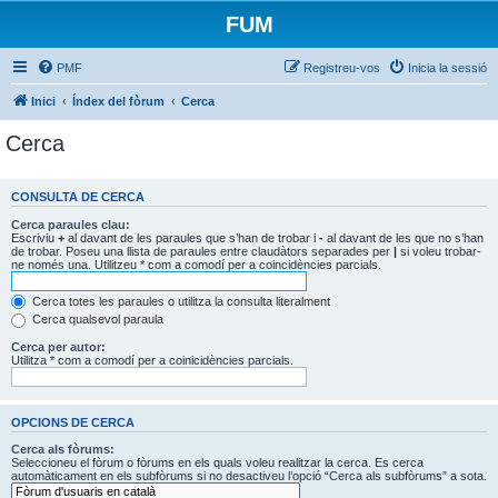
FUM
PMF
Registreu-vos
Inicia la sessió
Inici
Índex del fòrum
Cerca
Cerca
CONSULTA DE CERCA
Cerca paraules clau:
Escriviu
+
al davant de les paraules que s’han de trobar i
-
al davant de les que no s’han
de trobar. Poseu una llista de paraules entre claudàtors separades per
|
si voleu trobar-
ne només una. Utilitzeu * com a comodí per a coincidències parcials.
Cerca totes les paraules o utilitza la consulta literalment
Cerca qualsevol paraula
Cerca per autor:
Utilitza * com a comodí per a coinicidències parcials.
OPCIONS DE CERCA
Cerca als fòrums:
Seleccioneu el fòrum o fòrums en els quals voleu realitzar la cerca. Es cerca
automàticament en els subfòrums si no desactiveu l’opció “Cerca als subfòrums” a sota.