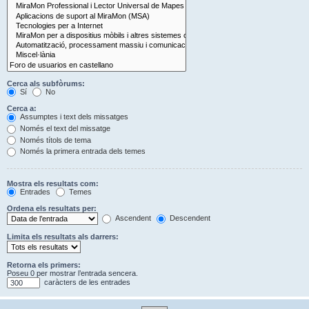
Cerca als subfòrums:
Sí
No
Cerca a:
Assumptes i text dels missatges
Només el text del missatge
Només títols de tema
Només la primera entrada dels temes
Mostra els resultats com:
Entrades
Temes
Ordena els resultats per:
Ascendent
Descendent
Limita els resultats als darrers:
Retorna els primers:
Poseu 0 per mostrar l’entrada sencera.
caràcters de les entrades