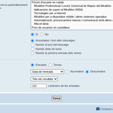
Es cerca automàticament
a.
Sí
No
Assumptes i text dels missatges
Només el text del missatge
Només títols de tema
Només la primera entrada dels temes
Entrades
Temes
Ascendent
Descendent
caràcters de les entrades
Contacta 