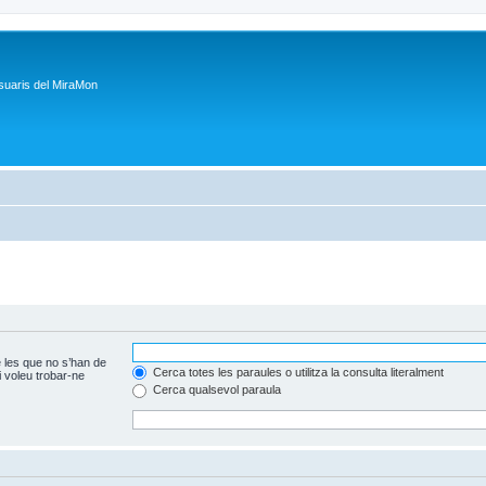
suaris del MiraMon
 les que no s’han de
Cerca totes les paraules o utilitza la consulta literalment
 voleu trobar-ne
Cerca qualsevol paraula