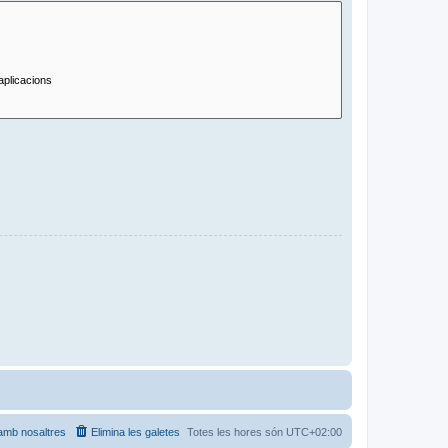
amb nosaltres
Elimina les galetes
Totes les hores són
UTC+02:00