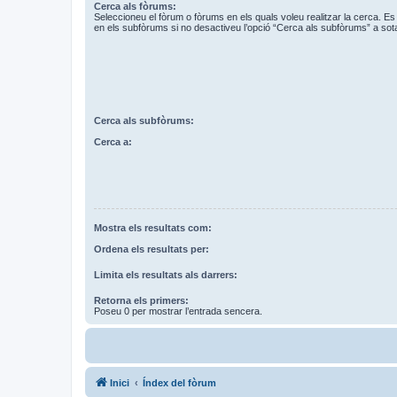
Cerca als fòrums:
Seleccioneu el fòrum o fòrums en els quals voleu realitzar la cerca. 
en els subfòrums si no desactiveu l’opció “Cerca als subfòrums” a sot
Cerca als subfòrums:
Cerca a:
Mostra els resultats com:
Ordena els resultats per:
Limita els resultats als darrers:
Retorna els primers:
Poseu 0 per mostrar l’entrada sencera.
Inici
Índex del fòrum