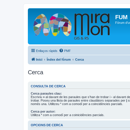
FUM
Fòrum d'u
Enllaços ràpids
PMF
Inici
Índex del fòrum
Cerca
Cerca
CONSULTA DE CERCA
Cerca paraules clau:
Escriviu
+
al davant de les paraules que s’han de trobar i
-
al davant de
trobar. Poseu una llista de paraules entre claudàtors separades per
|
si
només una. Utilitzeu * com a comodí per a coincidències parcials.
Cerca per autor:
Utilitza * com a comodí per a coinicidències parcials.
OPCIONS DE CERCA