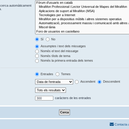
Es cerca automàticament
a.
Sí
No
Assumptes i text dels missatges
Només el text del missatge
Només títols de tema
Només la primera entrada dels temes
Entrades
Temes
Ascendent
Descendent
caràcters de les entrades
Contacta 