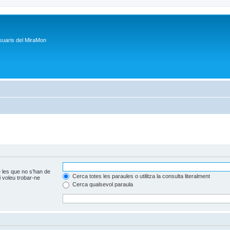
suaris del MiraMon
 les que no s’han de
Cerca totes les paraules o utilitza la consulta literalment
 voleu trobar-ne
Cerca qualsevol paraula