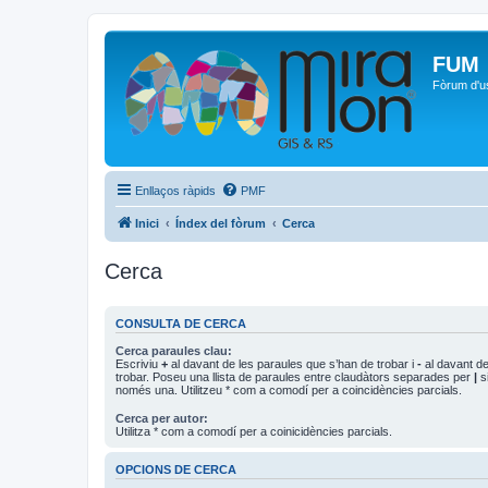
FUM
Fòrum d'u
Enllaços ràpids
PMF
Inici
Índex del fòrum
Cerca
Cerca
CONSULTA DE CERCA
Cerca paraules clau:
Escriviu
+
al davant de les paraules que s’han de trobar i
-
al davant de
trobar. Poseu una llista de paraules entre claudàtors separades per
|
si
només una. Utilitzeu * com a comodí per a coincidències parcials.
Cerca per autor:
Utilitza * com a comodí per a coinicidències parcials.
OPCIONS DE CERCA