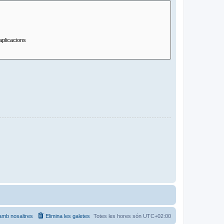
amb nosaltres
Elimina les galetes
Totes les hores són
UTC+02:00