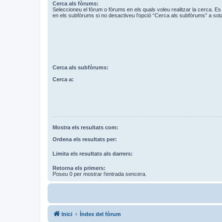
Cerca als fòrums:
Seleccioneu el fòrum o fòrums en els quals voleu realitzar la cerca. 
en els subfòrums si no desactiveu l’opció “Cerca als subfòrums” a sot
Cerca als subfòrums:
Cerca a:
Mostra els resultats com:
Ordena els resultats per:
Limita els resultats als darrers:
Retorna els primers:
Poseu 0 per mostrar l’entrada sencera.
Inici
Índex del fòrum