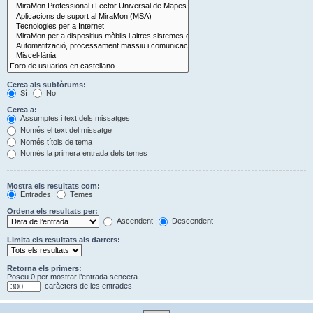
Cerca als subfòrums:
Sí
No
Cerca a:
Assumptes i text dels missatges
Només el text del missatge
Només títols de tema
Només la primera entrada dels temes
Mostra els resultats com:
Entrades
Temes
Ordena els resultats per:
Ascendent
Descendent
Limita els resultats als darrers:
Retorna els primers:
Poseu 0 per mostrar l’entrada sencera.
caràcters de les entrades