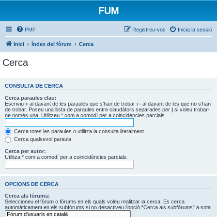
FUM
PMF
Registreu-vos
Inicia la sessió
Inici
Índex del fòrum
Cerca
Cerca
CONSULTA DE CERCA
Cerca paraules clau:
Escriviu
+
al davant de les paraules que s’han de trobar i
-
al davant de les que no s’han
de trobar. Poseu una llista de paraules entre claudàtors separades per
|
si voleu trobar-
ne només una. Utilitzeu * com a comodí per a coincidències parcials.
Cerca totes les paraules o utilitza la consulta literalment
Cerca qualsevol paraula
Cerca per autor:
Utilitza * com a comodí per a coinicidències parcials.
OPCIONS DE CERCA
Cerca als fòrums:
Seleccioneu el fòrum o fòrums en els quals voleu realitzar la cerca. Es cerca
automàticament en els subfòrums si no desactiveu l’opció “Cerca als subfòrums” a sota.