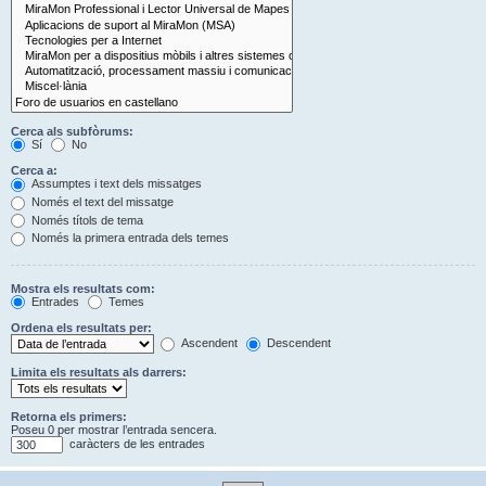
Cerca als subfòrums:
Sí
No
Cerca a:
Assumptes i text dels missatges
Només el text del missatge
Només títols de tema
Només la primera entrada dels temes
Mostra els resultats com:
Entrades
Temes
Ordena els resultats per:
Ascendent
Descendent
Limita els resultats als darrers:
Retorna els primers:
Poseu 0 per mostrar l’entrada sencera.
caràcters de les entrades