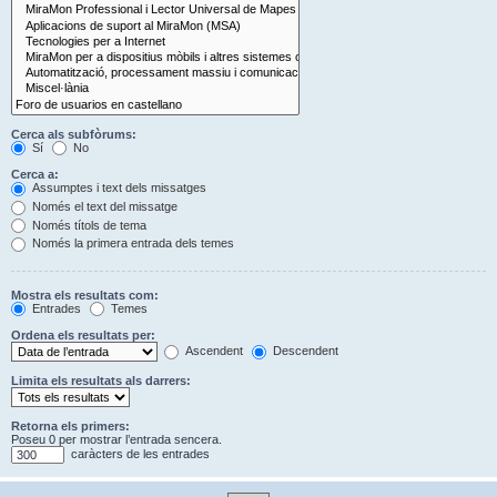
Cerca als subfòrums:
Sí
No
Cerca a:
Assumptes i text dels missatges
Només el text del missatge
Només títols de tema
Només la primera entrada dels temes
Mostra els resultats com:
Entrades
Temes
Ordena els resultats per:
Ascendent
Descendent
Limita els resultats als darrers:
Retorna els primers:
Poseu 0 per mostrar l’entrada sencera.
caràcters de les entrades