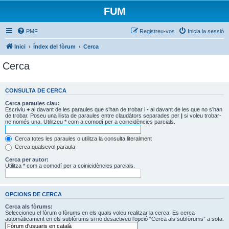
FUM
PMF
Registreu-vos
Inicia la sessió
Inici
Índex del fòrum
Cerca
Cerca
CONSULTA DE CERCA
Cerca paraules clau:
Escriviu
+
al davant de les paraules que s’han de trobar i
-
al davant de les que no s’han
de trobar. Poseu una llista de paraules entre claudàtors separades per
|
si voleu trobar-
ne només una. Utilitzeu * com a comodí per a coincidències parcials.
Cerca totes les paraules o utilitza la consulta literalment
Cerca qualsevol paraula
Cerca per autor:
Utilitza * com a comodí per a coinicidències parcials.
OPCIONS DE CERCA
Cerca als fòrums:
Seleccioneu el fòrum o fòrums en els quals voleu realitzar la cerca. Es cerca
automàticament en els subfòrums si no desactiveu l’opció “Cerca als subfòrums” a sota.