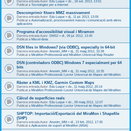
Darrera entrada Autor:
Edu Luque
«
dc., 18 set. 2013, 13:01
Publicat a
Tecnologies per a Internet
Descomprimir fitxers MMZ massivament
Darrera entrada Autor:
Edu Luque
«
dj., 11 jul. 2013, 13:05
Publicat a
Automatització, processament massiu i comunicació amb altres
aplicacions
Programa d'accessibilitat visual i Miramon
Darrera entrada Autor:
DMS2
«
dl., 09 jul. 2012, 13:45
Publicat a
Miscel·lània
DSN files in Windows7 (via ODBC), especially in 64-bit
Darrera entrada Autor:
Anonim_MM
«
dj., 31 maig 2012, 10:38
Publicat a
MiraMon Professional and MiraMon Universal Map Reader
DSN (controladors ODBC) Windows 7 especialment per 64
bits
Darrera entrada Autor:
Anonim_MM
«
dj., 31 maig 2012, 10:35
Publicat a
MiraMon Professional i Lector Universal de Mapes del MiraMon
Ràster a KML i KMZ, Garmin Custom Maps
Darrera entrada Autor:
Edu Luque
«
dv., 11 maig 2012, 20:14
Publicat a
MiraMon Professional i Lector Universal de Mapes del MiraMon
Càlcul de superfícies reals
Darrera entrada Autor:
Edu Luque
«
dc., 09 maig 2012, 12:07
Publicat a
MiraMon Professional i Lector Universal de Mapes del MiraMon
SHPTOP: Importació/Exportació del MiraMon i Shapefile
(SHP)
Darrera entrada Autor:
Anonim_MM
«
dl., 13 feb. 2012, 17:30
Publicat a
Aplicacions de suport al MiraMon (MSA)