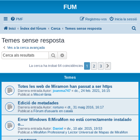
FUM
PMF
Registreu-vos
Inicia la sessió
C
Inici
Índex del fòrum
Cerca
Temes sense resposta
e
Temes sense resposta
r
Ves a la cerca avançada
c
Cerca
Cerca avançada
a
1
2
3
Següent
La cerca ha trobat 64 coincidències
Temes
Totes les web de Miramon han passat a ser https
Darrera entrada Autor:
joanma747
«
dc., 24 feb. 2021, 16:15
Publicat a
Miscel·lània
Edició de metadades
Darrera entrada Autor:
rortuno
«
dt., 31 maig 2016, 16:17
Publicat a
Fòrum d'usuaris en català
Error Windows 8:MiraMon no está correctamente instalado
o...
Darrera entrada Autor:
Daniel
«
dv., 10 abr. 2015, 19:53
Publicat a
MiraMon Profesional y Lector Universal de Mapas de MiraMon