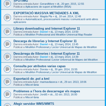
SPOTIMG
Darrera entrada Autor:
GerardMore
«
dt., 20 gen. 2015, 12:55
Publicat a
Aplicacions de suport al MiraMon (MSA)
EXPORTACIÓ MASSIVA METADADES A XML
Darrera entrada Autor:
Magda Pla
«
dj., 18 set. 2014, 12:48
Publicat a
Automatització, processament massiu i comunicació amb altres
aplicacions
Library downloading and Internet Explorer 11
Darrera entrada Autor:
Daniel
«
dj., 13 març 2014, 13:50
Publicat a
MiraMon Professional and MiraMon Universal Map Reader
Descarga de librerías y Internet Explorer 11
Darrera entrada Autor:
Daniel
«
dj., 13 març 2014, 13:45
Publicat a
MiraMon Profesional y Lector Universal de Mapas de MiraMon
Descàrrega de llibreries i Internet Explorer 11
Darrera entrada Autor:
Daniel
«
dj., 13 març 2014, 13:39
Publicat a
MiraMon Professional i Lector Universal de Mapes del MiraMon
Consulta por atributos varias capas
Darrera entrada Autor:
Dorota
«
dj., 30 gen. 2014, 15:55
Publicat a
MiraMon Profesional y Lector Universal de Mapas de MiraMon
Exportació de .pol a kml
Darrera entrada Autor:
marinavilaseca
«
dt., 29 oct. 2013, 18:06
Publicat a
Miscel·lània
Problemes a l´hora de descarregar els mapes
Darrera entrada Autor:
JordiS
«
dc., 02 oct. 2013, 16:00
Publicat a
Miscel·lània
Afegir servidor WMS/WMTS