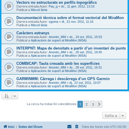
Vectors no estructurats en perfils topogràfics
Darrera entrada Autor:
Pau_g
«
dc., 11 gen. 2012, 13:10
Publicat a
Miscel·lània
Documentació tècnica sobre el format vectorial del MiraMon
Darrera entrada Autor:
sguma
«
dl., 21 nov. 2011, 11:16
Publicat a
Miscel·lània
Caràcters estranys
Darrera entrada Autor:
Anonim_MM
«
dc., 19 oct. 2011, 15:53
Publicat a
Aplicacions de suport al MiraMon (MSA)
INTERPNT: Mapa de densitats a partir d’un inventari de punts
Darrera entrada Autor:
Anonim_MM
«
dc., 28 set. 2011, 19:45
Publicat a
Aplicacions de suport al MiraMon (MSA)
COMBICAP: Taula creuada amb les superfícies
Darrera entrada Autor:
Anonim_MM
«
dc., 28 set. 2011, 16:31
Publicat a
Aplicacions de suport al MiraMon (MSA)
GARMINMM: Càrrega i descàrrega d’un GPS Garmin
Darrera entrada Autor:
Anonim_MM
«
dj., 22 set. 2011, 10:07
Publicat a
Aplicacions de suport al MiraMon (MSA)
1
2
3
Següent
La cerca ha trobat 64 coincidències
Salta a
Inici
Índex del fòrum
Totes les hores són
UTC+02:00