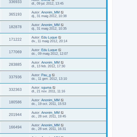
336933
dl., 09 jul. 2012, 13:45
Autor:
Anonim_MM
365193
dj., 31 maig 2012, 10:38
Autor:
Anonim_MM
182878
dj., 31 maig 2012, 10:35
Autor:
Edu Luque
171222
dv., 11 maig 2012, 20:14
Autor:
Edu Luque
177069
dc., 09 maig 2012, 12:07
Autor:
Anonim_MM
283885
dl., 13 feb. 2012, 17:30
Autor:
Pau_g
337936
dc., 11 gen. 2012, 13:10
Autor:
sguma
332363
dl., 21 nov. 2011, 11:16
Autor:
Anonim_MM
180586
dc., 19 oct. 2011, 15:53
Autor:
Anonim_MM
201944
dc., 28 set. 2011, 19:45
Autor:
Anonim_MM
166494
dc., 28 set. 2011, 16:31