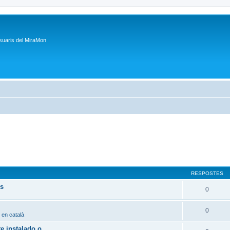
suaris del MiraMon
RESPOSTES
ps
0
0
 en català
 instalado o...