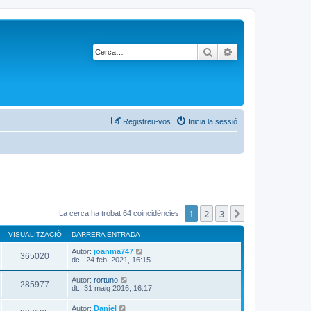
Cerca
Cerca avançada
Registreu-vos
Inicia la sessió
1
2
3
Següent
La cerca ha trobat 64 coincidències
VISUALITZACIÓ
DARRERA ENTRADA
Autor:
joanma747
365020
dc., 24 feb. 2021, 16:15
Autor:
rortuno
285977
dt., 31 maig 2016, 16:17
Autor:
Daniel