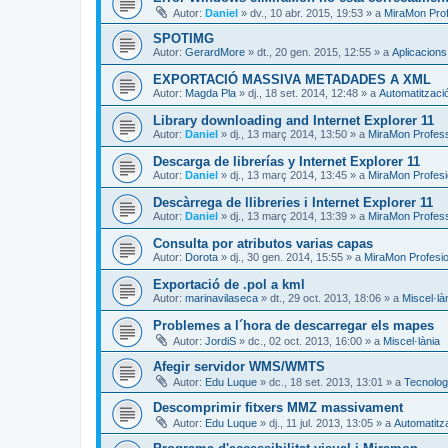
Autor:
Daniel
»
dv., 10 abr. 2015, 19:53
» a
MiraMon Prof
SPOTIMG
Autor:
GerardMore
»
dt., 20 gen. 2015, 12:55
» a
Aplicacion
EXPORTACIÓ MASSIVA METADADES A XML
Autor:
Magda Pla
»
dj., 18 set. 2014, 12:48
» a
Automatitzaci
Library downloading and Internet Explorer 11
Autor:
Daniel
»
dj., 13 març 2014, 13:50
» a
MiraMon Profes
Descarga de librerías y Internet Explorer 11
Autor:
Daniel
»
dj., 13 març 2014, 13:45
» a
MiraMon Profesi
Descàrrega de llibreries i Internet Explorer 11
Autor:
Daniel
»
dj., 13 març 2014, 13:39
» a
MiraMon Profess
Consulta por atributos varias capas
Autor:
Dorota
»
dj., 30 gen. 2014, 15:55
» a
MiraMon Profesio
Exportació de .pol a kml
Autor:
marinavilaseca
»
dt., 29 oct. 2013, 18:06
» a
Miscel·là
Problemes a l´hora de descarregar els mapes
Autor:
JordiS
»
dc., 02 oct. 2013, 16:00
» a
Miscel·lània
Afegir servidor WMS/WMTS
Autor:
Edu Luque
»
dc., 18 set. 2013, 13:01
» a
Tecnologi
Descomprimir fitxers MMZ massivament
Autor:
Edu Luque
»
dj., 11 jul. 2013, 13:05
» a
Automatitz