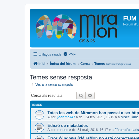
FUM
Fòrum d'u
Enllaços ràpids
PMF
Inici
Índex del fòrum
Cerca
Temes sense resposta
Temes sense resposta
Ves a la cerca avançada
Cerca
Cerca avançada
TEMES
Totes les web de Miramon han passat a ser htt
Autor:
joanma747
»
dc., 24 feb. 2021, 16:15
» a
Miscel·lània
Edició de metadades
Autor:
rortuno
»
dt., 31 maig 2016, 16:17
» a
Fòrum d'usuaris
Error Windows 8:MiraMon no está correctamente