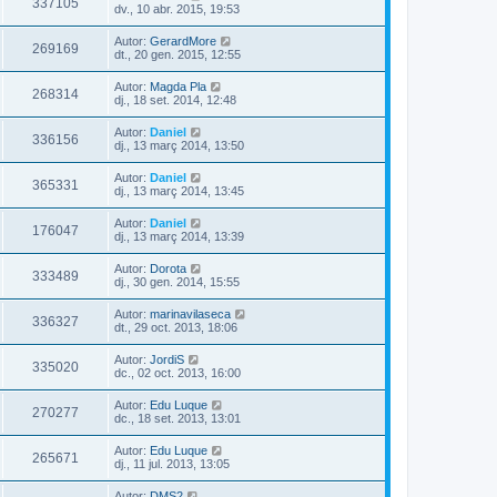
337105
dv., 10 abr. 2015, 19:53
Autor:
GerardMore
269169
dt., 20 gen. 2015, 12:55
Autor:
Magda Pla
268314
dj., 18 set. 2014, 12:48
Autor:
Daniel
336156
dj., 13 març 2014, 13:50
Autor:
Daniel
365331
dj., 13 març 2014, 13:45
Autor:
Daniel
176047
dj., 13 març 2014, 13:39
Autor:
Dorota
333489
dj., 30 gen. 2014, 15:55
Autor:
marinavilaseca
336327
dt., 29 oct. 2013, 18:06
Autor:
JordiS
335020
dc., 02 oct. 2013, 16:00
Autor:
Edu Luque
270277
dc., 18 set. 2013, 13:01
Autor:
Edu Luque
265671
dj., 11 jul. 2013, 13:05
Autor:
DMS2