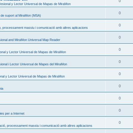
0
esional y Lector Universal de Mapas de MiraMon
0
s de suport al MiraMon (MSA)
0
ó, processament massiu i comunicació amb altres aplicacions
0
sional and MiraMon Universal Map Reader
0
onal y Lector Universal de Mapas de MiraMon
0
ional i Lector Universal de Mapes del MiraMon
0
nal y Lector Universal de Mapas de MiraMon
0
nia
0
0
es per a Internet
0
ació, processament massiu i comunicació amb altres aplicacions