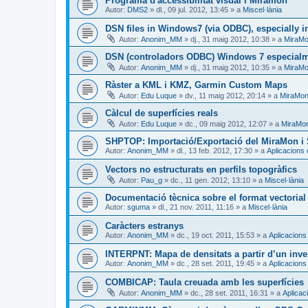
Programa d'accessibilitat visual i Miramon
Autor:
DMS2
»
dl., 09 jul. 2012, 13:45
» a
Miscel·lània
DSN files in Windows7 (via ODBC), especially in
Autor:
Anonim_MM
»
dj., 31 maig 2012, 10:38
» a
MiraMo
DSN (controladors ODBC) Windows 7 especialme
Autor:
Anonim_MM
»
dj., 31 maig 2012, 10:35
» a
MiraMo
Ràster a KML i KMZ, Garmin Custom Maps
Autor:
Edu Luque
»
dv., 11 maig 2012, 20:14
» a
MiraMon 
Càlcul de superfícies reals
Autor:
Edu Luque
»
dc., 09 maig 2012, 12:07
» a
MiraMon
SHPTOP: Importació/Exportació del MiraMon i 
Autor:
Anonim_MM
»
dl., 13 feb. 2012, 17:30
» a
Aplicacions
Vectors no estructurats en perfils topogràfics
Autor:
Pau_g
»
dc., 11 gen. 2012, 13:10
» a
Miscel·lània
Documentació tècnica sobre el format vectoria
Autor:
sguma
»
dl., 21 nov. 2011, 11:16
» a
Miscel·lània
Caràcters estranys
Autor:
Anonim_MM
»
dc., 19 oct. 2011, 15:53
» a
Aplicacions
INTERPNT: Mapa de densitats a partir d’un inve
Autor:
Anonim_MM
»
dc., 28 set. 2011, 19:45
» a
Aplicacions
COMBICAP: Taula creuada amb les superfícies
Autor:
Anonim_MM
»
dc., 28 set. 2011, 16:31
» a
Aplicac