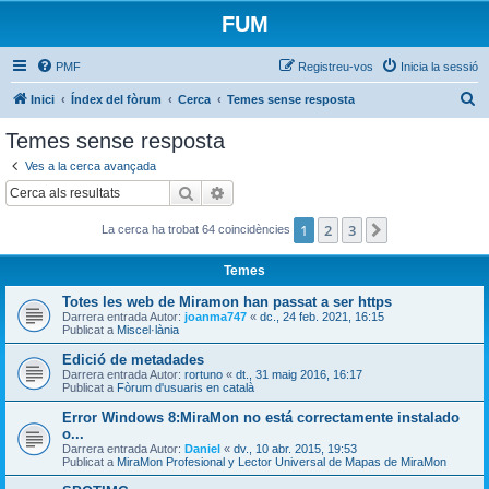
FUM
PMF
Registreu-vos
Inicia la sessió
C
Inici
Índex del fòrum
Cerca
Temes sense resposta
e
Temes sense resposta
r
Ves a la cerca avançada
c
Cerca
Cerca avançada
a
1
2
3
Següent
La cerca ha trobat 64 coincidències
Temes
Totes les web de Miramon han passat a ser https
Darrera entrada Autor:
joanma747
«
dc., 24 feb. 2021, 16:15
Publicat a
Miscel·lània
Edició de metadades
Darrera entrada Autor:
rortuno
«
dt., 31 maig 2016, 16:17
Publicat a
Fòrum d'usuaris en català
Error Windows 8:MiraMon no está correctamente instalado
o...
Darrera entrada Autor:
Daniel
«
dv., 10 abr. 2015, 19:53
Publicat a
MiraMon Profesional y Lector Universal de Mapas de MiraMon