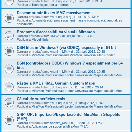
Darrera entrada Autor:
Edu Luque
«
dc., 18 set. 2013, 13:01
Publicat a
Tecnologies per a Internet
Descomprimir fitxers MMZ massivament
Darrera entrada Autor:
Edu Luque
«
dj., 11 jul. 2013, 13:05
Publicat a
Automatització, processament massiu i comunicació amb altres
aplicacions
Programa d'accessibilitat visual i Miramon
Darrera entrada Autor:
DMS2
«
dl., 09 jul. 2012, 13:45
Publicat a
Miscel·lània
DSN files in Windows7 (via ODBC), especially in 64-bit
Darrera entrada Autor:
Anonim_MM
«
dj., 31 maig 2012, 10:38
Publicat a
MiraMon Professional and MiraMon Universal Map Reader
DSN (controladors ODBC) Windows 7 especialment per 64
bits
Darrera entrada Autor:
Anonim_MM
«
dj., 31 maig 2012, 10:35
Publicat a
MiraMon Professional i Lector Universal de Mapes del MiraMon
Ràster a KML i KMZ, Garmin Custom Maps
Darrera entrada Autor:
Edu Luque
«
dv., 11 maig 2012, 20:14
Publicat a
MiraMon Professional i Lector Universal de Mapes del MiraMon
Càlcul de superfícies reals
Darrera entrada Autor:
Edu Luque
«
dc., 09 maig 2012, 12:07
Publicat a
MiraMon Professional i Lector Universal de Mapes del MiraMon
SHPTOP: Importació/Exportació del MiraMon i Shapefile
(SHP)
Darrera entrada Autor:
Anonim_MM
«
dl., 13 feb. 2012, 17:30
Publicat a
Aplicacions de suport al MiraMon (MSA)