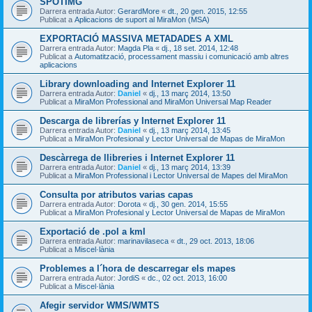
SPOTIMG
Darrera entrada Autor:
GerardMore
«
dt., 20 gen. 2015, 12:55
Publicat a
Aplicacions de suport al MiraMon (MSA)
EXPORTACIÓ MASSIVA METADADES A XML
Darrera entrada Autor:
Magda Pla
«
dj., 18 set. 2014, 12:48
Publicat a
Automatització, processament massiu i comunicació amb altres
aplicacions
Library downloading and Internet Explorer 11
Darrera entrada Autor:
Daniel
«
dj., 13 març 2014, 13:50
Publicat a
MiraMon Professional and MiraMon Universal Map Reader
Descarga de librerías y Internet Explorer 11
Darrera entrada Autor:
Daniel
«
dj., 13 març 2014, 13:45
Publicat a
MiraMon Profesional y Lector Universal de Mapas de MiraMon
Descàrrega de llibreries i Internet Explorer 11
Darrera entrada Autor:
Daniel
«
dj., 13 març 2014, 13:39
Publicat a
MiraMon Professional i Lector Universal de Mapes del MiraMon
Consulta por atributos varias capas
Darrera entrada Autor:
Dorota
«
dj., 30 gen. 2014, 15:55
Publicat a
MiraMon Profesional y Lector Universal de Mapas de MiraMon
Exportació de .pol a kml
Darrera entrada Autor:
marinavilaseca
«
dt., 29 oct. 2013, 18:06
Publicat a
Miscel·lània
Problemes a l´hora de descarregar els mapes
Darrera entrada Autor:
JordiS
«
dc., 02 oct. 2013, 16:00
Publicat a
Miscel·lània
Afegir servidor WMS/WMTS