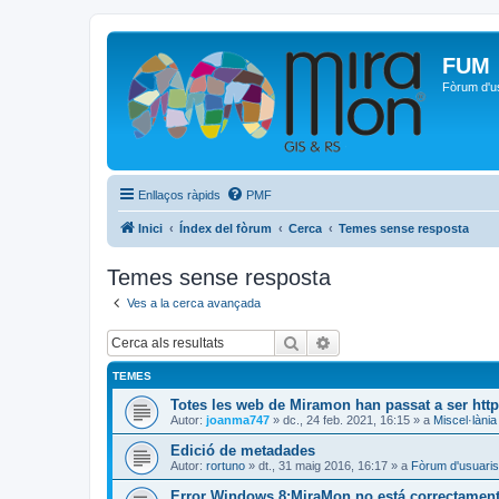
FUM
Fòrum d'u
Enllaços ràpids
PMF
Inici
Índex del fòrum
Cerca
Temes sense resposta
Temes sense resposta
Ves a la cerca avançada
Cerca
Cerca avançada
TEMES
Totes les web de Miramon han passat a ser htt
Autor:
joanma747
»
dc., 24 feb. 2021, 16:15
» a
Miscel·lània
Edició de metadades
Autor:
rortuno
»
dt., 31 maig 2016, 16:17
» a
Fòrum d'usuaris
Error Windows 8:MiraMon no está correctamente