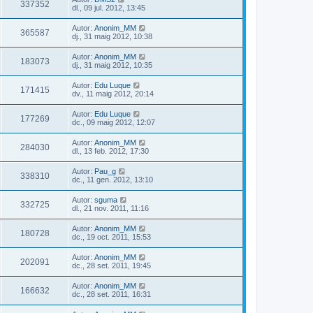
337352
dl., 09 jul. 2012, 13:45
Autor:
Anonim_MM
365587
dj., 31 maig 2012, 10:38
Autor:
Anonim_MM
183073
dj., 31 maig 2012, 10:35
Autor:
Edu Luque
171415
dv., 11 maig 2012, 20:14
Autor:
Edu Luque
177269
dc., 09 maig 2012, 12:07
Autor:
Anonim_MM
284030
dl., 13 feb. 2012, 17:30
Autor:
Pau_g
338310
dc., 11 gen. 2012, 13:10
Autor:
sguma
332725
dl., 21 nov. 2011, 11:16
Autor:
Anonim_MM
180728
dc., 19 oct. 2011, 15:53
Autor:
Anonim_MM
202091
dc., 28 set. 2011, 19:45
Autor:
Anonim_MM
166632
dc., 28 set. 2011, 16:31