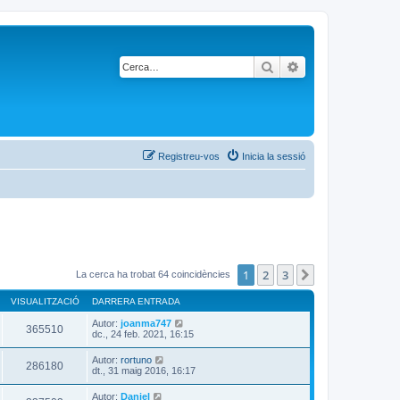
Cerca
Cerca avançada
Registreu-vos
Inicia la sessió
1
2
3
Següent
La cerca ha trobat 64 coincidències
VISUALITZACIÓ
DARRERA ENTRADA
Autor:
joanma747
365510
dc., 24 feb. 2021, 16:15
Autor:
rortuno
286180
dt., 31 maig 2016, 16:17
Autor:
Daniel