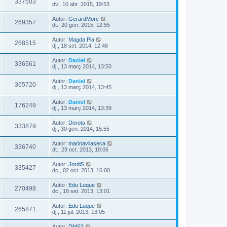
337503
dv., 10 abr. 2015, 19:53
Autor:
GerardMore
269357
dt., 20 gen. 2015, 12:55
Autor:
Magda Pla
268515
dj., 18 set. 2014, 12:48
Autor:
Daniel
336561
dj., 13 març 2014, 13:50
Autor:
Daniel
365720
dj., 13 març 2014, 13:45
Autor:
Daniel
176249
dj., 13 març 2014, 13:39
Autor:
Dorota
333879
dj., 30 gen. 2014, 15:55
Autor:
marinavilaseca
336740
dt., 29 oct. 2013, 18:06
Autor:
JordiS
335427
dc., 02 oct. 2013, 16:00
Autor:
Edu Luque
270498
dc., 18 set. 2013, 13:01
Autor:
Edu Luque
265871
dj., 11 jul. 2013, 13:05
Autor:
DMS2