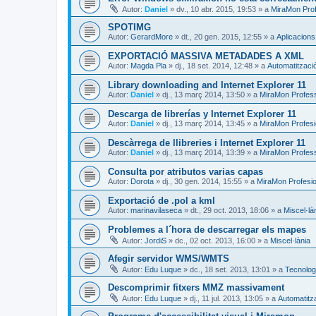
Autor:
Daniel
»
dv., 10 abr. 2015, 19:53
» a
MiraMon Prof
SPOTIMG
Autor:
GerardMore
»
dt., 20 gen. 2015, 12:55
» a
Aplicacion
EXPORTACIÓ MASSIVA METADADES A XML
Autor:
Magda Pla
»
dj., 18 set. 2014, 12:48
» a
Automatitzaci
Library downloading and Internet Explorer 11
Autor:
Daniel
»
dj., 13 març 2014, 13:50
» a
MiraMon Profes
Descarga de librerías y Internet Explorer 11
Autor:
Daniel
»
dj., 13 març 2014, 13:45
» a
MiraMon Profesi
Descàrrega de llibreries i Internet Explorer 11
Autor:
Daniel
»
dj., 13 març 2014, 13:39
» a
MiraMon Profess
Consulta por atributos varias capas
Autor:
Dorota
»
dj., 30 gen. 2014, 15:55
» a
MiraMon Profesio
Exportació de .pol a kml
Autor:
marinavilaseca
»
dt., 29 oct. 2013, 18:06
» a
Miscel·là
Problemes a l´hora de descarregar els mapes
Autor:
JordiS
»
dc., 02 oct. 2013, 16:00
» a
Miscel·lània
Afegir servidor WMS/WMTS
Autor:
Edu Luque
»
dc., 18 set. 2013, 13:01
» a
Tecnologi
Descomprimir fitxers MMZ massivament
Autor:
Edu Luque
»
dj., 11 jul. 2013, 13:05
» a
Automatitz