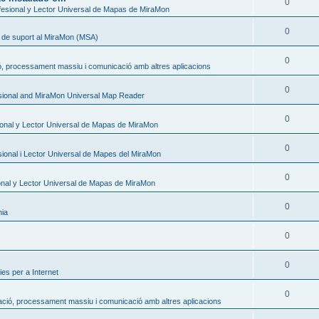
0
esional y Lector Universal de Mapas de MiraMon
0
s de suport al MiraMon (MSA)
0
ó, processament massiu i comunicació amb altres aplicacions
0
sional and MiraMon Universal Map Reader
0
onal y Lector Universal de Mapas de MiraMon
0
ional i Lector Universal de Mapes del MiraMon
0
nal y Lector Universal de Mapas de MiraMon
0
nia
0
0
es per a Internet
0
ació, processament massiu i comunicació amb altres aplicacions