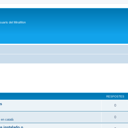
suaris del MiraMon
RESPOSTES
ps
0
0
 en català
 instalado o...