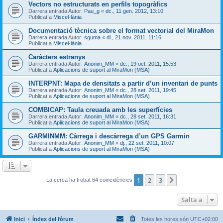
Vectors no estructurats en perfils topogràfics
Darrera entrada Autor:
Pau_g
«
dc., 11 gen. 2012, 13:10
Publicat a
Miscel·lània
Documentació tècnica sobre el format vectorial del MiraMon
Darrera entrada Autor:
sguma
«
dl., 21 nov. 2011, 11:16
Publicat a
Miscel·lània
Caràcters estranys
Darrera entrada Autor:
Anonim_MM
«
dc., 19 oct. 2011, 15:53
Publicat a
Aplicacions de suport al MiraMon (MSA)
INTERPNT: Mapa de densitats a partir d’un inventari de punts
Darrera entrada Autor:
Anonim_MM
«
dc., 28 set. 2011, 19:45
Publicat a
Aplicacions de suport al MiraMon (MSA)
COMBICAP: Taula creuada amb les superfícies
Darrera entrada Autor:
Anonim_MM
«
dc., 28 set. 2011, 16:31
Publicat a
Aplicacions de suport al MiraMon (MSA)
GARMINMM: Càrrega i descàrrega d’un GPS Garmin
Darrera entrada Autor:
Anonim_MM
«
dj., 22 set. 2011, 10:07
Publicat a
Aplicacions de suport al MiraMon (MSA)
1
2
3
Següent
La cerca ha trobat 64 coincidències
Salta a
Inici
Índex del fòrum
Totes les hores són
UTC+02:00