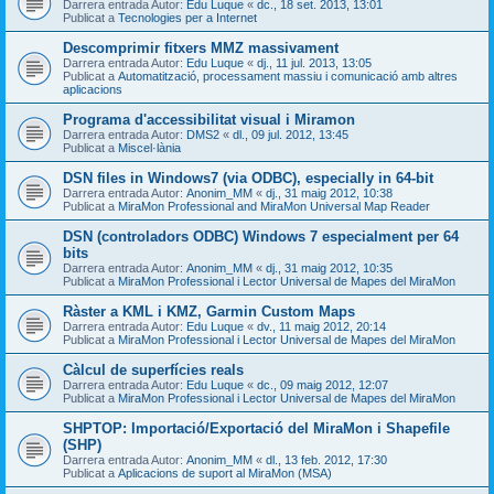
Darrera entrada Autor:
Edu Luque
«
dc., 18 set. 2013, 13:01
Publicat a
Tecnologies per a Internet
Descomprimir fitxers MMZ massivament
Darrera entrada Autor:
Edu Luque
«
dj., 11 jul. 2013, 13:05
Publicat a
Automatització, processament massiu i comunicació amb altres
aplicacions
Programa d'accessibilitat visual i Miramon
Darrera entrada Autor:
DMS2
«
dl., 09 jul. 2012, 13:45
Publicat a
Miscel·lània
DSN files in Windows7 (via ODBC), especially in 64-bit
Darrera entrada Autor:
Anonim_MM
«
dj., 31 maig 2012, 10:38
Publicat a
MiraMon Professional and MiraMon Universal Map Reader
DSN (controladors ODBC) Windows 7 especialment per 64
bits
Darrera entrada Autor:
Anonim_MM
«
dj., 31 maig 2012, 10:35
Publicat a
MiraMon Professional i Lector Universal de Mapes del MiraMon
Ràster a KML i KMZ, Garmin Custom Maps
Darrera entrada Autor:
Edu Luque
«
dv., 11 maig 2012, 20:14
Publicat a
MiraMon Professional i Lector Universal de Mapes del MiraMon
Càlcul de superfícies reals
Darrera entrada Autor:
Edu Luque
«
dc., 09 maig 2012, 12:07
Publicat a
MiraMon Professional i Lector Universal de Mapes del MiraMon
SHPTOP: Importació/Exportació del MiraMon i Shapefile
(SHP)
Darrera entrada Autor:
Anonim_MM
«
dl., 13 feb. 2012, 17:30
Publicat a
Aplicacions de suport al MiraMon (MSA)