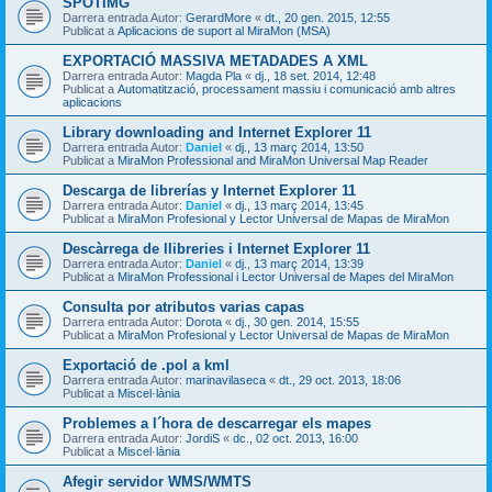
SPOTIMG
Darrera entrada Autor:
GerardMore
«
dt., 20 gen. 2015, 12:55
Publicat a
Aplicacions de suport al MiraMon (MSA)
EXPORTACIÓ MASSIVA METADADES A XML
Darrera entrada Autor:
Magda Pla
«
dj., 18 set. 2014, 12:48
Publicat a
Automatització, processament massiu i comunicació amb altres
aplicacions
Library downloading and Internet Explorer 11
Darrera entrada Autor:
Daniel
«
dj., 13 març 2014, 13:50
Publicat a
MiraMon Professional and MiraMon Universal Map Reader
Descarga de librerías y Internet Explorer 11
Darrera entrada Autor:
Daniel
«
dj., 13 març 2014, 13:45
Publicat a
MiraMon Profesional y Lector Universal de Mapas de MiraMon
Descàrrega de llibreries i Internet Explorer 11
Darrera entrada Autor:
Daniel
«
dj., 13 març 2014, 13:39
Publicat a
MiraMon Professional i Lector Universal de Mapes del MiraMon
Consulta por atributos varias capas
Darrera entrada Autor:
Dorota
«
dj., 30 gen. 2014, 15:55
Publicat a
MiraMon Profesional y Lector Universal de Mapas de MiraMon
Exportació de .pol a kml
Darrera entrada Autor:
marinavilaseca
«
dt., 29 oct. 2013, 18:06
Publicat a
Miscel·lània
Problemes a l´hora de descarregar els mapes
Darrera entrada Autor:
JordiS
«
dc., 02 oct. 2013, 16:00
Publicat a
Miscel·lània
Afegir servidor WMS/WMTS