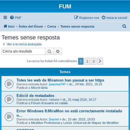
FUM
PMF
Registreu-vos
Inicia la sessió
C
Inici
Índex del fòrum
Cerca
Temes sense resposta
e
Temes sense resposta
r
Ves a la cerca avançada
c
Cerca
Cerca avançada
a
1
2
3
Següent
La cerca ha trobat 64 coincidències
Temes
Totes les web de Miramon han passat a ser https
Darrera entrada Autor:
joanma747
«
dc., 24 feb. 2021, 16:15
Publicat a
Miscel·lània
Edició de metadades
Darrera entrada Autor:
rortuno
«
dt., 31 maig 2016, 16:17
Publicat a
Fòrum d'usuaris en català
Error Windows 8:MiraMon no está correctamente instalado
o...
Darrera entrada Autor:
Daniel
«
dv., 10 abr. 2015, 19:53
Publicat a
MiraMon Profesional y Lector Universal de Mapas de MiraMon