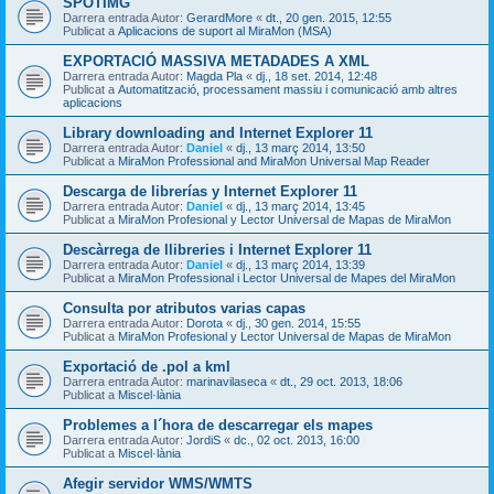
SPOTIMG
Darrera entrada Autor:
GerardMore
«
dt., 20 gen. 2015, 12:55
Publicat a
Aplicacions de suport al MiraMon (MSA)
EXPORTACIÓ MASSIVA METADADES A XML
Darrera entrada Autor:
Magda Pla
«
dj., 18 set. 2014, 12:48
Publicat a
Automatització, processament massiu i comunicació amb altres
aplicacions
Library downloading and Internet Explorer 11
Darrera entrada Autor:
Daniel
«
dj., 13 març 2014, 13:50
Publicat a
MiraMon Professional and MiraMon Universal Map Reader
Descarga de librerías y Internet Explorer 11
Darrera entrada Autor:
Daniel
«
dj., 13 març 2014, 13:45
Publicat a
MiraMon Profesional y Lector Universal de Mapas de MiraMon
Descàrrega de llibreries i Internet Explorer 11
Darrera entrada Autor:
Daniel
«
dj., 13 març 2014, 13:39
Publicat a
MiraMon Professional i Lector Universal de Mapes del MiraMon
Consulta por atributos varias capas
Darrera entrada Autor:
Dorota
«
dj., 30 gen. 2014, 15:55
Publicat a
MiraMon Profesional y Lector Universal de Mapas de MiraMon
Exportació de .pol a kml
Darrera entrada Autor:
marinavilaseca
«
dt., 29 oct. 2013, 18:06
Publicat a
Miscel·lània
Problemes a l´hora de descarregar els mapes
Darrera entrada Autor:
JordiS
«
dc., 02 oct. 2013, 16:00
Publicat a
Miscel·lània
Afegir servidor WMS/WMTS