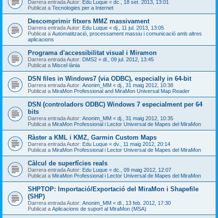
Darrera entrada Autor:
Edu Luque
«
dc., 18 set. 2013, 13:01
Publicat a
Tecnologies per a Internet
Descomprimir fitxers MMZ massivament
Darrera entrada Autor:
Edu Luque
«
dj., 11 jul. 2013, 13:05
Publicat a
Automatització, processament massiu i comunicació amb altres
aplicacions
Programa d'accessibilitat visual i Miramon
Darrera entrada Autor:
DMS2
«
dl., 09 jul. 2012, 13:45
Publicat a
Miscel·lània
DSN files in Windows7 (via ODBC), especially in 64-bit
Darrera entrada Autor:
Anonim_MM
«
dj., 31 maig 2012, 10:38
Publicat a
MiraMon Professional and MiraMon Universal Map Reader
DSN (controladors ODBC) Windows 7 especialment per 64
bits
Darrera entrada Autor:
Anonim_MM
«
dj., 31 maig 2012, 10:35
Publicat a
MiraMon Professional i Lector Universal de Mapes del MiraMon
Ràster a KML i KMZ, Garmin Custom Maps
Darrera entrada Autor:
Edu Luque
«
dv., 11 maig 2012, 20:14
Publicat a
MiraMon Professional i Lector Universal de Mapes del MiraMon
Càlcul de superfícies reals
Darrera entrada Autor:
Edu Luque
«
dc., 09 maig 2012, 12:07
Publicat a
MiraMon Professional i Lector Universal de Mapes del MiraMon
SHPTOP: Importació/Exportació del MiraMon i Shapefile
(SHP)
Darrera entrada Autor:
Anonim_MM
«
dl., 13 feb. 2012, 17:30
Publicat a
Aplicacions de suport al MiraMon (MSA)