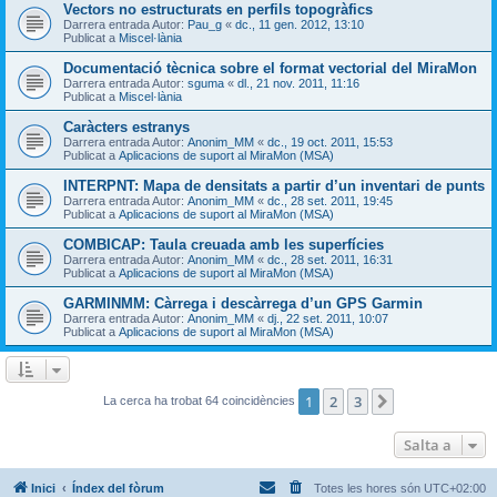
Vectors no estructurats en perfils topogràfics
Darrera entrada Autor:
Pau_g
«
dc., 11 gen. 2012, 13:10
Publicat a
Miscel·lània
Documentació tècnica sobre el format vectorial del MiraMon
Darrera entrada Autor:
sguma
«
dl., 21 nov. 2011, 11:16
Publicat a
Miscel·lània
Caràcters estranys
Darrera entrada Autor:
Anonim_MM
«
dc., 19 oct. 2011, 15:53
Publicat a
Aplicacions de suport al MiraMon (MSA)
INTERPNT: Mapa de densitats a partir d’un inventari de punts
Darrera entrada Autor:
Anonim_MM
«
dc., 28 set. 2011, 19:45
Publicat a
Aplicacions de suport al MiraMon (MSA)
COMBICAP: Taula creuada amb les superfícies
Darrera entrada Autor:
Anonim_MM
«
dc., 28 set. 2011, 16:31
Publicat a
Aplicacions de suport al MiraMon (MSA)
GARMINMM: Càrrega i descàrrega d’un GPS Garmin
Darrera entrada Autor:
Anonim_MM
«
dj., 22 set. 2011, 10:07
Publicat a
Aplicacions de suport al MiraMon (MSA)
1
2
3
Següent
La cerca ha trobat 64 coincidències
Salta a
Inici
Índex del fòrum
Totes les hores són
UTC+02:00