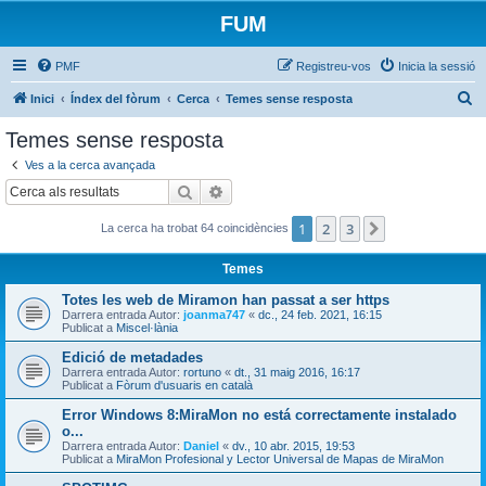
FUM
PMF
Registreu-vos
Inicia la sessió
C
Inici
Índex del fòrum
Cerca
Temes sense resposta
e
Temes sense resposta
r
Ves a la cerca avançada
c
Cerca
Cerca avançada
a
1
2
3
Següent
La cerca ha trobat 64 coincidències
Temes
Totes les web de Miramon han passat a ser https
Darrera entrada Autor:
joanma747
«
dc., 24 feb. 2021, 16:15
Publicat a
Miscel·lània
Edició de metadades
Darrera entrada Autor:
rortuno
«
dt., 31 maig 2016, 16:17
Publicat a
Fòrum d'usuaris en català
Error Windows 8:MiraMon no está correctamente instalado
o...
Darrera entrada Autor:
Daniel
«
dv., 10 abr. 2015, 19:53
Publicat a
MiraMon Profesional y Lector Universal de Mapas de MiraMon