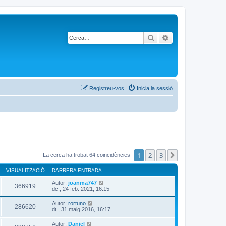
Cerca
Cerca avançada
Registreu-vos
Inicia la sessió
1
2
3
Següent
La cerca ha trobat 64 coincidències
VISUALITZACIÓ
DARRERA ENTRADA
Autor:
joanma747
366919
dc., 24 feb. 2021, 16:15
Autor:
rortuno
286620
dt., 31 maig 2016, 16:17
Autor:
Daniel