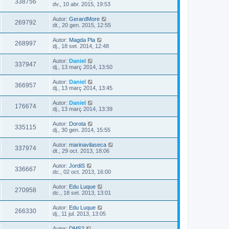
338756
dv., 10 abr. 2015, 19:53
Autor:
GerardMore
269792
dt., 20 gen. 2015, 12:55
Autor:
Magda Pla
268997
dj., 18 set. 2014, 12:48
Autor:
Daniel
337947
dj., 13 març 2014, 13:50
Autor:
Daniel
366957
dj., 13 març 2014, 13:45
Autor:
Daniel
176674
dj., 13 març 2014, 13:39
Autor:
Dorota
335115
dj., 30 gen. 2014, 15:55
Autor:
marinavilaseca
337974
dt., 29 oct. 2013, 18:06
Autor:
JordiS
336667
dc., 02 oct. 2013, 16:00
Autor:
Edu Luque
270958
dc., 18 set. 2013, 13:01
Autor:
Edu Luque
266330
dj., 11 jul. 2013, 13:05
Autor:
DMS2