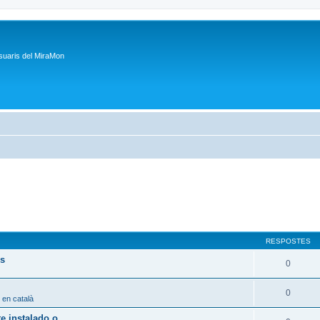
suaris del MiraMon
RESPOSTES
ps
0
0
 en català
 instalado o...