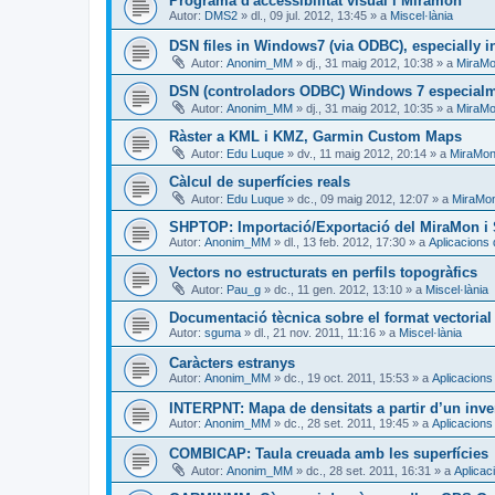
Programa d'accessibilitat visual i Miramon
Autor:
DMS2
»
dl., 09 jul. 2012, 13:45
» a
Miscel·lània
DSN files in Windows7 (via ODBC), especially in
Autor:
Anonim_MM
»
dj., 31 maig 2012, 10:38
» a
MiraMo
DSN (controladors ODBC) Windows 7 especialme
Autor:
Anonim_MM
»
dj., 31 maig 2012, 10:35
» a
MiraMo
Ràster a KML i KMZ, Garmin Custom Maps
Autor:
Edu Luque
»
dv., 11 maig 2012, 20:14
» a
MiraMon 
Càlcul de superfícies reals
Autor:
Edu Luque
»
dc., 09 maig 2012, 12:07
» a
MiraMon
SHPTOP: Importació/Exportació del MiraMon i 
Autor:
Anonim_MM
»
dl., 13 feb. 2012, 17:30
» a
Aplicacions
Vectors no estructurats en perfils topogràfics
Autor:
Pau_g
»
dc., 11 gen. 2012, 13:10
» a
Miscel·lània
Documentació tècnica sobre el format vectoria
Autor:
sguma
»
dl., 21 nov. 2011, 11:16
» a
Miscel·lània
Caràcters estranys
Autor:
Anonim_MM
»
dc., 19 oct. 2011, 15:53
» a
Aplicacions
INTERPNT: Mapa de densitats a partir d’un inve
Autor:
Anonim_MM
»
dc., 28 set. 2011, 19:45
» a
Aplicacions
COMBICAP: Taula creuada amb les superfícies
Autor:
Anonim_MM
»
dc., 28 set. 2011, 16:31
» a
Aplicac