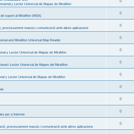
0
esional y Lector Universal de Mapas de MiraMon
0
s de suport al MiraMon (MSA)
0
ó, processament massiu i comunicació amb altres aplicacions
0
sional and MiraMon Universal Map Reader
0
onal y Lector Universal de Mapas de MiraMon
0
ional i Lector Universal de Mapes del MiraMon
0
nal y Lector Universal de Mapas de MiraMon
0
nia
0
0
es per a Internet
0
ació, processament massiu i comunicació amb altres aplicacions