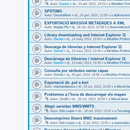
Autor:
Daniel
»
dv., 10 abr. 2015, 19:53
» a
MiraMon Prof
SPOTIMG
Autor:
GerardMore
»
dt., 20 gen. 2015, 12:55
» a
Aplicacion
EXPORTACIÓ MASSIVA METADADES A XML
Autor:
Magda Pla
»
dj., 18 set. 2014, 12:48
» a
Automatitzaci
Library downloading and Internet Explorer 11
Autor:
Daniel
»
dj., 13 març 2014, 13:50
» a
MiraMon Profes
Descarga de librerías y Internet Explorer 11
Autor:
Daniel
»
dj., 13 març 2014, 13:45
» a
MiraMon Profesi
Descàrrega de llibreries i Internet Explorer 11
Autor:
Daniel
»
dj., 13 març 2014, 13:39
» a
MiraMon Profess
Consulta por atributos varias capas
Autor:
Dorota
»
dj., 30 gen. 2014, 15:55
» a
MiraMon Profesio
Exportació de .pol a kml
Autor:
marinavilaseca
»
dt., 29 oct. 2013, 18:06
» a
Miscel·là
Problemes a l´hora de descarregar els mapes
Autor:
JordiS
»
dc., 02 oct. 2013, 16:00
» a
Miscel·lània
Afegir servidor WMS/WMTS
Autor:
Edu Luque
»
dc., 18 set. 2013, 13:01
» a
Tecnologi
Descomprimir fitxers MMZ massivament
Autor:
Edu Luque
»
dj., 11 jul. 2013, 13:05
» a
Automatitz