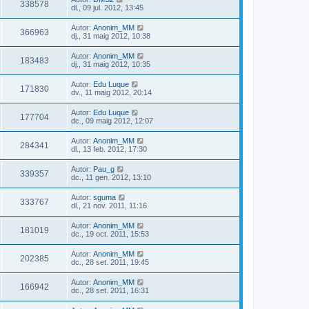
338578
dl., 09 jul. 2012, 13:45
Autor:
Anonim_MM
366963
dj., 31 maig 2012, 10:38
Autor:
Anonim_MM
183483
dj., 31 maig 2012, 10:35
Autor:
Edu Luque
171830
dv., 11 maig 2012, 20:14
Autor:
Edu Luque
177704
dc., 09 maig 2012, 12:07
Autor:
Anonim_MM
284341
dl., 13 feb. 2012, 17:30
Autor:
Pau_g
339357
dc., 11 gen. 2012, 13:10
Autor:
sguma
333767
dl., 21 nov. 2011, 11:16
Autor:
Anonim_MM
181019
dc., 19 oct. 2011, 15:53
Autor:
Anonim_MM
202385
dc., 28 set. 2011, 19:45
Autor:
Anonim_MM
166942
dc., 28 set. 2011, 16:31