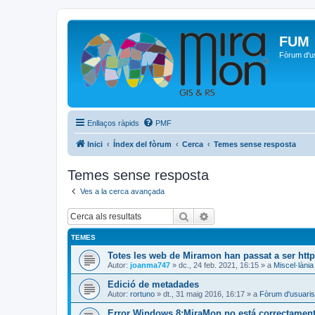
FUM
Fòrum d'u
Enllaços ràpids
PMF
Inici
Índex del fòrum
Cerca
Temes sense resposta
Temes sense resposta
Ves a la cerca avançada
Cerca
Cerca avançada
TEMES
Totes les web de Miramon han passat a ser htt
Autor:
joanma747
»
dc., 24 feb. 2021, 16:15
» a
Miscel·lània
Edició de metadades
Autor:
rortuno
»
dt., 31 maig 2016, 16:17
» a
Fòrum d'usuaris
Error Windows 8:MiraMon no está correctamente