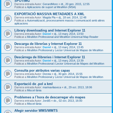
SPOTIMG
Darrera entrada Autor:
GerardMore
«
dt., 20 gen. 2015, 12:55
Publicat a
Aplicacions de suport al MiraMon (MSA)
EXPORTACIÓ MASSIVA METADADES A XML
Darrera entrada Autor:
Magda Pla
«
dj., 18 set. 2014, 12:48
Publicat a
Automatització, processament massiu i comunicació amb altres
aplicacions
Library downloading and Internet Explorer 11
Darrera entrada Autor:
Daniel
«
dj., 13 març 2014, 13:50
Publicat a
MiraMon Professional and MiraMon Universal Map Reader
Descarga de librerías y Internet Explorer 11
Darrera entrada Autor:
Daniel
«
dj., 13 març 2014, 13:45
Publicat a
MiraMon Profesional y Lector Universal de Mapas de MiraMon
Descàrrega de llibreries i Internet Explorer 11
Darrera entrada Autor:
Daniel
«
dj., 13 març 2014, 13:39
Publicat a
MiraMon Professional i Lector Universal de Mapes del MiraMon
Consulta por atributos varias capas
Darrera entrada Autor:
Dorota
«
dj., 30 gen. 2014, 15:55
Publicat a
MiraMon Profesional y Lector Universal de Mapas de MiraMon
Exportació de .pol a kml
Darrera entrada Autor:
marinavilaseca
«
dt., 29 oct. 2013, 18:06
Publicat a
Miscel·lània
Problemes a l´hora de descarregar els mapes
Darrera entrada Autor:
JordiS
«
dc., 02 oct. 2013, 16:00
Publicat a
Miscel·lània
Afegir servidor WMS/WMTS