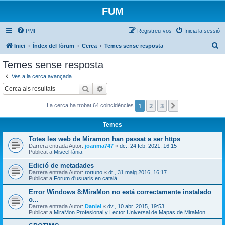
FUM
PMF
Registreu-vos
Inicia la sessió
C
Inici
Índex del fòrum
Cerca
Temes sense resposta
e
Temes sense resposta
r
Ves a la cerca avançada
c
Cerca
Cerca avançada
a
1
2
3
Següent
La cerca ha trobat 64 coincidències
Temes
Totes les web de Miramon han passat a ser https
Darrera entrada Autor:
joanma747
«
dc., 24 feb. 2021, 16:15
Publicat a
Miscel·lània
Edició de metadades
Darrera entrada Autor:
rortuno
«
dt., 31 maig 2016, 16:17
Publicat a
Fòrum d'usuaris en català
Error Windows 8:MiraMon no está correctamente instalado
o...
Darrera entrada Autor:
Daniel
«
dv., 10 abr. 2015, 19:53
Publicat a
MiraMon Profesional y Lector Universal de Mapas de MiraMon