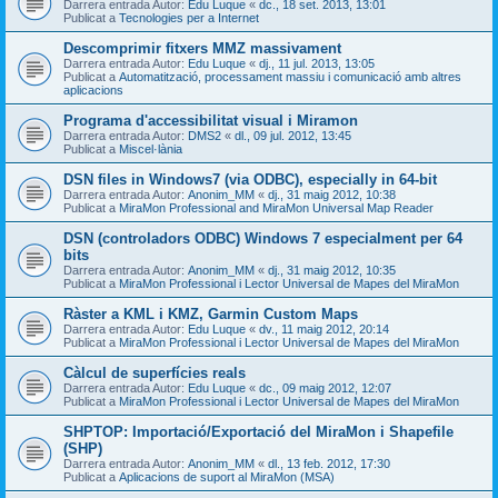
Darrera entrada Autor:
Edu Luque
«
dc., 18 set. 2013, 13:01
Publicat a
Tecnologies per a Internet
Descomprimir fitxers MMZ massivament
Darrera entrada Autor:
Edu Luque
«
dj., 11 jul. 2013, 13:05
Publicat a
Automatització, processament massiu i comunicació amb altres
aplicacions
Programa d'accessibilitat visual i Miramon
Darrera entrada Autor:
DMS2
«
dl., 09 jul. 2012, 13:45
Publicat a
Miscel·lània
DSN files in Windows7 (via ODBC), especially in 64-bit
Darrera entrada Autor:
Anonim_MM
«
dj., 31 maig 2012, 10:38
Publicat a
MiraMon Professional and MiraMon Universal Map Reader
DSN (controladors ODBC) Windows 7 especialment per 64
bits
Darrera entrada Autor:
Anonim_MM
«
dj., 31 maig 2012, 10:35
Publicat a
MiraMon Professional i Lector Universal de Mapes del MiraMon
Ràster a KML i KMZ, Garmin Custom Maps
Darrera entrada Autor:
Edu Luque
«
dv., 11 maig 2012, 20:14
Publicat a
MiraMon Professional i Lector Universal de Mapes del MiraMon
Càlcul de superfícies reals
Darrera entrada Autor:
Edu Luque
«
dc., 09 maig 2012, 12:07
Publicat a
MiraMon Professional i Lector Universal de Mapes del MiraMon
SHPTOP: Importació/Exportació del MiraMon i Shapefile
(SHP)
Darrera entrada Autor:
Anonim_MM
«
dl., 13 feb. 2012, 17:30
Publicat a
Aplicacions de suport al MiraMon (MSA)