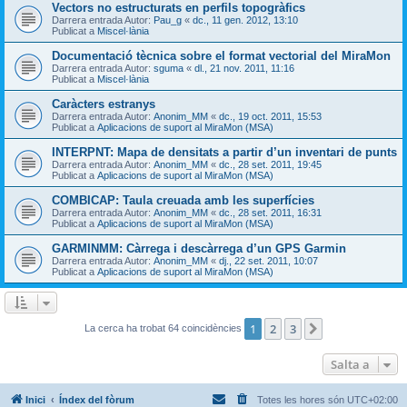
Vectors no estructurats en perfils topogràfics
Darrera entrada Autor:
Pau_g
«
dc., 11 gen. 2012, 13:10
Publicat a
Miscel·lània
Documentació tècnica sobre el format vectorial del MiraMon
Darrera entrada Autor:
sguma
«
dl., 21 nov. 2011, 11:16
Publicat a
Miscel·lània
Caràcters estranys
Darrera entrada Autor:
Anonim_MM
«
dc., 19 oct. 2011, 15:53
Publicat a
Aplicacions de suport al MiraMon (MSA)
INTERPNT: Mapa de densitats a partir d’un inventari de punts
Darrera entrada Autor:
Anonim_MM
«
dc., 28 set. 2011, 19:45
Publicat a
Aplicacions de suport al MiraMon (MSA)
COMBICAP: Taula creuada amb les superfícies
Darrera entrada Autor:
Anonim_MM
«
dc., 28 set. 2011, 16:31
Publicat a
Aplicacions de suport al MiraMon (MSA)
GARMINMM: Càrrega i descàrrega d’un GPS Garmin
Darrera entrada Autor:
Anonim_MM
«
dj., 22 set. 2011, 10:07
Publicat a
Aplicacions de suport al MiraMon (MSA)
1
2
3
Següent
La cerca ha trobat 64 coincidències
Salta a
Inici
Índex del fòrum
Totes les hores són
UTC+02:00