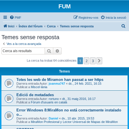
FUM
PMF
Registreu-vos
Inicia la sessió
C
Inici
Índex del fòrum
Cerca
Temes sense resposta
e
Temes sense resposta
r
Ves a la cerca avançada
c
Cerca
Cerca avançada
a
1
2
3
Següent
La cerca ha trobat 64 coincidències
Temes
Totes les web de Miramon han passat a ser https
Darrera entrada Autor:
joanma747
«
dc., 24 feb. 2021, 16:15
Publicat a
Miscel·lània
Edició de metadades
Darrera entrada Autor:
rortuno
«
dt., 31 maig 2016, 16:17
Publicat a
Fòrum d'usuaris en català
Error Windows 8:MiraMon no está correctamente instalado
o...
Darrera entrada Autor:
Daniel
«
dv., 10 abr. 2015, 19:53
Publicat a
MiraMon Profesional y Lector Universal de Mapas de MiraMon