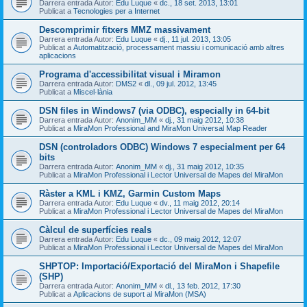
Darrera entrada Autor:
Edu Luque
«
dc., 18 set. 2013, 13:01
Publicat a
Tecnologies per a Internet
Descomprimir fitxers MMZ massivament
Darrera entrada Autor:
Edu Luque
«
dj., 11 jul. 2013, 13:05
Publicat a
Automatització, processament massiu i comunicació amb altres
aplicacions
Programa d'accessibilitat visual i Miramon
Darrera entrada Autor:
DMS2
«
dl., 09 jul. 2012, 13:45
Publicat a
Miscel·lània
DSN files in Windows7 (via ODBC), especially in 64-bit
Darrera entrada Autor:
Anonim_MM
«
dj., 31 maig 2012, 10:38
Publicat a
MiraMon Professional and MiraMon Universal Map Reader
DSN (controladors ODBC) Windows 7 especialment per 64
bits
Darrera entrada Autor:
Anonim_MM
«
dj., 31 maig 2012, 10:35
Publicat a
MiraMon Professional i Lector Universal de Mapes del MiraMon
Ràster a KML i KMZ, Garmin Custom Maps
Darrera entrada Autor:
Edu Luque
«
dv., 11 maig 2012, 20:14
Publicat a
MiraMon Professional i Lector Universal de Mapes del MiraMon
Càlcul de superfícies reals
Darrera entrada Autor:
Edu Luque
«
dc., 09 maig 2012, 12:07
Publicat a
MiraMon Professional i Lector Universal de Mapes del MiraMon
SHPTOP: Importació/Exportació del MiraMon i Shapefile
(SHP)
Darrera entrada Autor:
Anonim_MM
«
dl., 13 feb. 2012, 17:30
Publicat a
Aplicacions de suport al MiraMon (MSA)