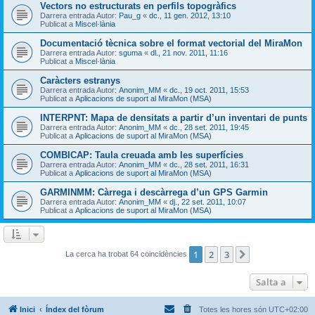
Vectors no estructurats en perfils topogràfics
Darrera entrada Autor:
Pau_g
«
dc., 11 gen. 2012, 13:10
Publicat a
Miscel·lània
Documentació tècnica sobre el format vectorial del MiraMon
Darrera entrada Autor:
sguma
«
dl., 21 nov. 2011, 11:16
Publicat a
Miscel·lània
Caràcters estranys
Darrera entrada Autor:
Anonim_MM
«
dc., 19 oct. 2011, 15:53
Publicat a
Aplicacions de suport al MiraMon (MSA)
INTERPNT: Mapa de densitats a partir d’un inventari de punts
Darrera entrada Autor:
Anonim_MM
«
dc., 28 set. 2011, 19:45
Publicat a
Aplicacions de suport al MiraMon (MSA)
COMBICAP: Taula creuada amb les superfícies
Darrera entrada Autor:
Anonim_MM
«
dc., 28 set. 2011, 16:31
Publicat a
Aplicacions de suport al MiraMon (MSA)
GARMINMM: Càrrega i descàrrega d’un GPS Garmin
Darrera entrada Autor:
Anonim_MM
«
dj., 22 set. 2011, 10:07
Publicat a
Aplicacions de suport al MiraMon (MSA)
1
2
3
Següent
La cerca ha trobat 64 coincidències
Salta a
Inici
Índex del fòrum
Totes les hores són
UTC+02:00