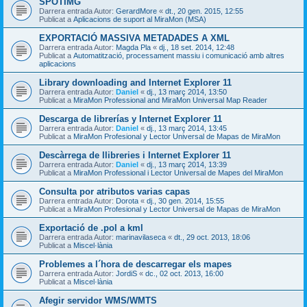
SPOTIMG
Darrera entrada Autor:
GerardMore
«
dt., 20 gen. 2015, 12:55
Publicat a
Aplicacions de suport al MiraMon (MSA)
EXPORTACIÓ MASSIVA METADADES A XML
Darrera entrada Autor:
Magda Pla
«
dj., 18 set. 2014, 12:48
Publicat a
Automatització, processament massiu i comunicació amb altres
aplicacions
Library downloading and Internet Explorer 11
Darrera entrada Autor:
Daniel
«
dj., 13 març 2014, 13:50
Publicat a
MiraMon Professional and MiraMon Universal Map Reader
Descarga de librerías y Internet Explorer 11
Darrera entrada Autor:
Daniel
«
dj., 13 març 2014, 13:45
Publicat a
MiraMon Profesional y Lector Universal de Mapas de MiraMon
Descàrrega de llibreries i Internet Explorer 11
Darrera entrada Autor:
Daniel
«
dj., 13 març 2014, 13:39
Publicat a
MiraMon Professional i Lector Universal de Mapes del MiraMon
Consulta por atributos varias capas
Darrera entrada Autor:
Dorota
«
dj., 30 gen. 2014, 15:55
Publicat a
MiraMon Profesional y Lector Universal de Mapas de MiraMon
Exportació de .pol a kml
Darrera entrada Autor:
marinavilaseca
«
dt., 29 oct. 2013, 18:06
Publicat a
Miscel·lània
Problemes a l´hora de descarregar els mapes
Darrera entrada Autor:
JordiS
«
dc., 02 oct. 2013, 16:00
Publicat a
Miscel·lània
Afegir servidor WMS/WMTS