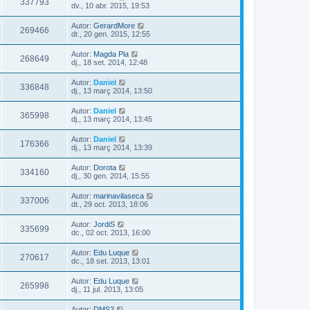
337793
dv., 10 abr. 2015, 19:53
Autor:
GerardMore
269466
dt., 20 gen. 2015, 12:55
Autor:
Magda Pla
268649
dj., 18 set. 2014, 12:48
Autor:
Daniel
336848
dj., 13 març 2014, 13:50
Autor:
Daniel
365998
dj., 13 març 2014, 13:45
Autor:
Daniel
176366
dj., 13 març 2014, 13:39
Autor:
Dorota
334160
dj., 30 gen. 2014, 15:55
Autor:
marinavilaseca
337006
dt., 29 oct. 2013, 18:06
Autor:
JordiS
335699
dc., 02 oct. 2013, 16:00
Autor:
Edu Luque
270617
dc., 18 set. 2013, 13:01
Autor:
Edu Luque
265998
dj., 11 jul. 2013, 13:05
Autor:
DMS2