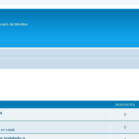
suaris del MiraMon
RESPOSTES
ps
0
0
 en català
 instalado o...