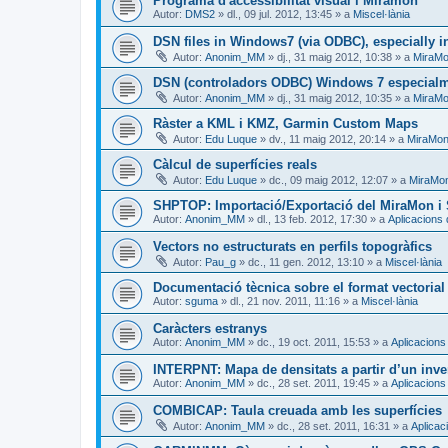
Programa d'accessibilitat visual i Miramon
Autor:
DMS2
»
dl., 09 jul. 2012, 13:45
» a
Miscel·lània
DSN files in Windows7 (via ODBC), especially in
Autor:
Anonim_MM
»
dj., 31 maig 2012, 10:38
» a
MiraMo
DSN (controladors ODBC) Windows 7 especialme
Autor:
Anonim_MM
»
dj., 31 maig 2012, 10:35
» a
MiraMo
Ràster a KML i KMZ, Garmin Custom Maps
Autor:
Edu Luque
»
dv., 11 maig 2012, 20:14
» a
MiraMon 
Càlcul de superfícies reals
Autor:
Edu Luque
»
dc., 09 maig 2012, 12:07
» a
MiraMon
SHPTOP: Importació/Exportació del MiraMon i 
Autor:
Anonim_MM
»
dl., 13 feb. 2012, 17:30
» a
Aplicacions
Vectors no estructurats en perfils topogràfics
Autor:
Pau_g
»
dc., 11 gen. 2012, 13:10
» a
Miscel·lània
Documentació tècnica sobre el format vectoria
Autor:
sguma
»
dl., 21 nov. 2011, 11:16
» a
Miscel·lània
Caràcters estranys
Autor:
Anonim_MM
»
dc., 19 oct. 2011, 15:53
» a
Aplicacions
INTERPNT: Mapa de densitats a partir d’un inve
Autor:
Anonim_MM
»
dc., 28 set. 2011, 19:45
» a
Aplicacions
COMBICAP: Taula creuada amb les superfícies
Autor:
Anonim_MM
»
dc., 28 set. 2011, 16:31
» a
Aplicac