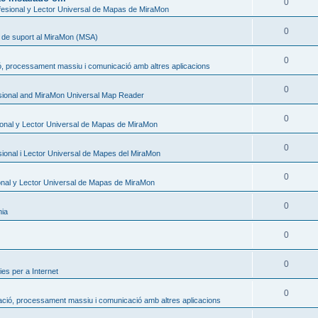
0
esional y Lector Universal de Mapas de MiraMon
0
s de suport al MiraMon (MSA)
0
ó, processament massiu i comunicació amb altres aplicacions
0
sional and MiraMon Universal Map Reader
0
onal y Lector Universal de Mapas de MiraMon
0
ional i Lector Universal de Mapes del MiraMon
0
nal y Lector Universal de Mapas de MiraMon
0
nia
0
0
es per a Internet
0
ació, processament massiu i comunicació amb altres aplicacions