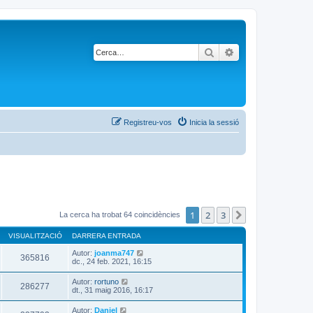
Cerca
Cerca avançada
Registreu-vos
Inicia la sessió
1
2
3
Següent
La cerca ha trobat 64 coincidències
VISUALITZACIÓ
DARRERA ENTRADA
Autor:
joanma747
365816
dc., 24 feb. 2021, 16:15
Autor:
rortuno
286277
dt., 31 maig 2016, 16:17
Autor:
Daniel