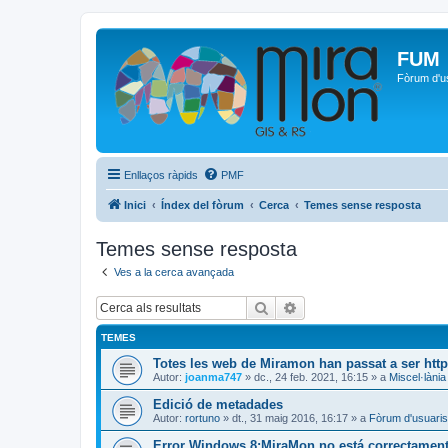
FUM
Fòrum d'u
Enllaços ràpids
PMF
Inici
Índex del fòrum
Cerca
Temes sense resposta
Temes sense resposta
Ves a la cerca avançada
Cerca
Cerca avançada
TEMES
Totes les web de Miramon han passat a ser htt
Autor:
joanma747
»
dc., 24 feb. 2021, 16:15
» a
Miscel·lània
Edició de metadades
Autor:
rortuno
»
dt., 31 maig 2016, 16:17
» a
Fòrum d'usuaris
Error Windows 8:MiraMon no está correctamente