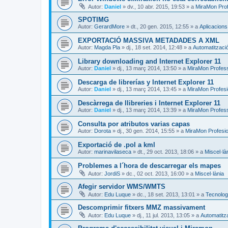
Autor:
Daniel
»
dv., 10 abr. 2015, 19:53
» a
MiraMon Prof
SPOTIMG
Autor:
GerardMore
»
dt., 20 gen. 2015, 12:55
» a
Aplicacion
EXPORTACIÓ MASSIVA METADADES A XML
Autor:
Magda Pla
»
dj., 18 set. 2014, 12:48
» a
Automatitzaci
Library downloading and Internet Explorer 11
Autor:
Daniel
»
dj., 13 març 2014, 13:50
» a
MiraMon Profes
Descarga de librerías y Internet Explorer 11
Autor:
Daniel
»
dj., 13 març 2014, 13:45
» a
MiraMon Profesi
Descàrrega de llibreries i Internet Explorer 11
Autor:
Daniel
»
dj., 13 març 2014, 13:39
» a
MiraMon Profess
Consulta por atributos varias capas
Autor:
Dorota
»
dj., 30 gen. 2014, 15:55
» a
MiraMon Profesio
Exportació de .pol a kml
Autor:
marinavilaseca
»
dt., 29 oct. 2013, 18:06
» a
Miscel·là
Problemes a l´hora de descarregar els mapes
Autor:
JordiS
»
dc., 02 oct. 2013, 16:00
» a
Miscel·lània
Afegir servidor WMS/WMTS
Autor:
Edu Luque
»
dc., 18 set. 2013, 13:01
» a
Tecnologi
Descomprimir fitxers MMZ massivament
Autor:
Edu Luque
»
dj., 11 jul. 2013, 13:05
» a
Automatitz