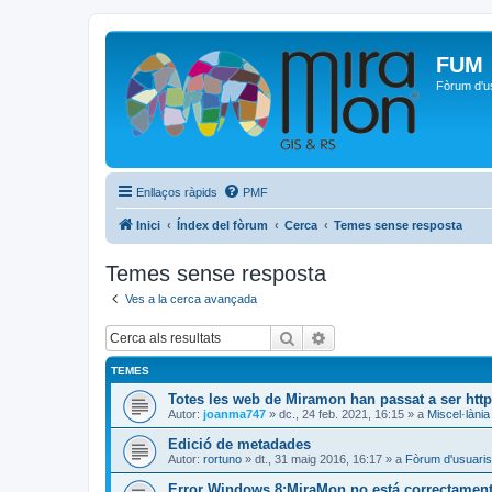
FUM
Fòrum d'u
Enllaços ràpids
PMF
Inici
Índex del fòrum
Cerca
Temes sense resposta
Temes sense resposta
Ves a la cerca avançada
Cerca
Cerca avançada
TEMES
Totes les web de Miramon han passat a ser htt
Autor:
joanma747
»
dc., 24 feb. 2021, 16:15
» a
Miscel·lània
Edició de metadades
Autor:
rortuno
»
dt., 31 maig 2016, 16:17
» a
Fòrum d'usuaris
Error Windows 8:MiraMon no está correctamente