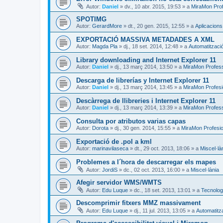
Autor:
Daniel
»
dv., 10 abr. 2015, 19:53
» a
MiraMon Prof
SPOTIMG
Autor:
GerardMore
»
dt., 20 gen. 2015, 12:55
» a
Aplicacion
EXPORTACIÓ MASSIVA METADADES A XML
Autor:
Magda Pla
»
dj., 18 set. 2014, 12:48
» a
Automatitzaci
Library downloading and Internet Explorer 11
Autor:
Daniel
»
dj., 13 març 2014, 13:50
» a
MiraMon Profes
Descarga de librerías y Internet Explorer 11
Autor:
Daniel
»
dj., 13 març 2014, 13:45
» a
MiraMon Profesi
Descàrrega de llibreries i Internet Explorer 11
Autor:
Daniel
»
dj., 13 març 2014, 13:39
» a
MiraMon Profess
Consulta por atributos varias capas
Autor:
Dorota
»
dj., 30 gen. 2014, 15:55
» a
MiraMon Profesio
Exportació de .pol a kml
Autor:
marinavilaseca
»
dt., 29 oct. 2013, 18:06
» a
Miscel·là
Problemes a l´hora de descarregar els mapes
Autor:
JordiS
»
dc., 02 oct. 2013, 16:00
» a
Miscel·lània
Afegir servidor WMS/WMTS
Autor:
Edu Luque
»
dc., 18 set. 2013, 13:01
» a
Tecnologi
Descomprimir fitxers MMZ massivament
Autor:
Edu Luque
»
dj., 11 jul. 2013, 13:05
» a
Automatitz