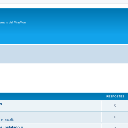
suaris del MiraMon
RESPOSTES
ps
0
0
 en català
 instalado o...