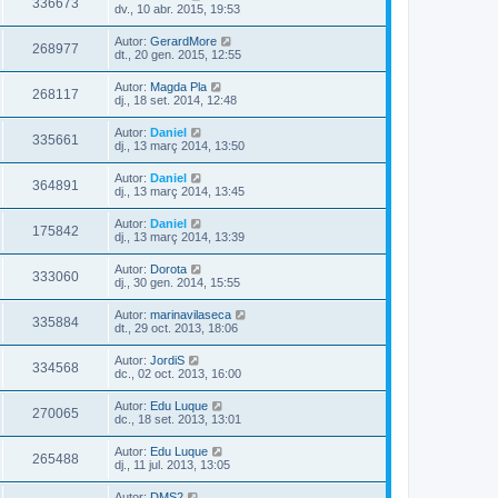
336673
dv., 10 abr. 2015, 19:53
Autor:
GerardMore
268977
dt., 20 gen. 2015, 12:55
Autor:
Magda Pla
268117
dj., 18 set. 2014, 12:48
Autor:
Daniel
335661
dj., 13 març 2014, 13:50
Autor:
Daniel
364891
dj., 13 març 2014, 13:45
Autor:
Daniel
175842
dj., 13 març 2014, 13:39
Autor:
Dorota
333060
dj., 30 gen. 2014, 15:55
Autor:
marinavilaseca
335884
dt., 29 oct. 2013, 18:06
Autor:
JordiS
334568
dc., 02 oct. 2013, 16:00
Autor:
Edu Luque
270065
dc., 18 set. 2013, 13:01
Autor:
Edu Luque
265488
dj., 11 jul. 2013, 13:05
Autor:
DMS2