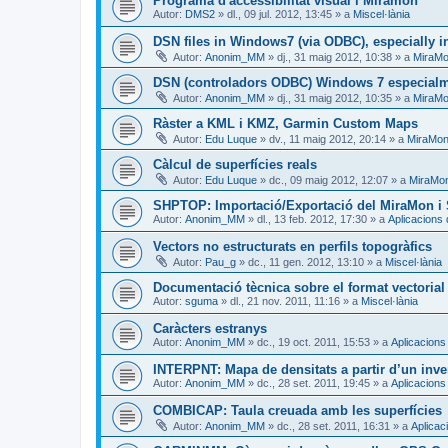
Programa d'accessibilitat visual i Miramon
Autor:
DMS2
»
dl., 09 jul. 2012, 13:45
» a
Miscel·lània
DSN files in Windows7 (via ODBC), especially in
Autor:
Anonim_MM
»
dj., 31 maig 2012, 10:38
» a
MiraMo
DSN (controladors ODBC) Windows 7 especialme
Autor:
Anonim_MM
»
dj., 31 maig 2012, 10:35
» a
MiraMo
Ràster a KML i KMZ, Garmin Custom Maps
Autor:
Edu Luque
»
dv., 11 maig 2012, 20:14
» a
MiraMon 
Càlcul de superfícies reals
Autor:
Edu Luque
»
dc., 09 maig 2012, 12:07
» a
MiraMon
SHPTOP: Importació/Exportació del MiraMon i 
Autor:
Anonim_MM
»
dl., 13 feb. 2012, 17:30
» a
Aplicacions
Vectors no estructurats en perfils topogràfics
Autor:
Pau_g
»
dc., 11 gen. 2012, 13:10
» a
Miscel·lània
Documentació tècnica sobre el format vectoria
Autor:
sguma
»
dl., 21 nov. 2011, 11:16
» a
Miscel·lània
Caràcters estranys
Autor:
Anonim_MM
»
dc., 19 oct. 2011, 15:53
» a
Aplicacions
INTERPNT: Mapa de densitats a partir d’un inve
Autor:
Anonim_MM
»
dc., 28 set. 2011, 19:45
» a
Aplicacions
COMBICAP: Taula creuada amb les superfícies
Autor:
Anonim_MM
»
dc., 28 set. 2011, 16:31
» a
Aplicac