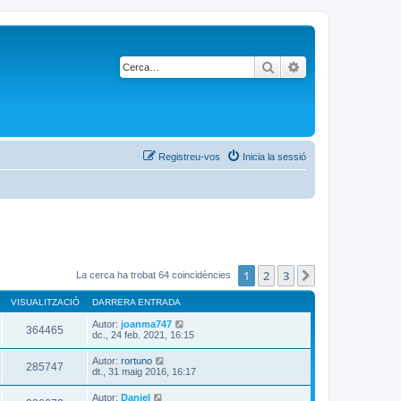
Cerca
Cerca avançada
Registreu-vos
Inicia la sessió
1
2
3
Següent
La cerca ha trobat 64 coincidències
VISUALITZACIÓ
DARRERA ENTRADA
Autor:
joanma747
364465
dc., 24 feb. 2021, 16:15
Autor:
rortuno
285747
dt., 31 maig 2016, 16:17
Autor:
Daniel