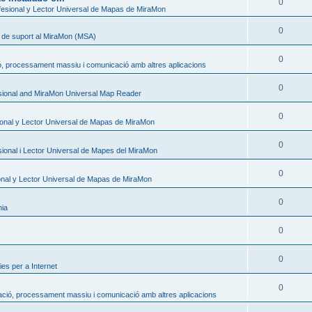
0
esional y Lector Universal de Mapas de MiraMon
0
s de suport al MiraMon (MSA)
0
ó, processament massiu i comunicació amb altres aplicacions
0
sional and MiraMon Universal Map Reader
0
onal y Lector Universal de Mapas de MiraMon
0
ional i Lector Universal de Mapes del MiraMon
0
nal y Lector Universal de Mapas de MiraMon
0
nia
0
0
es per a Internet
0
ació, processament massiu i comunicació amb altres aplicacions