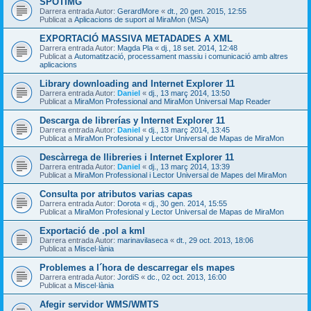
SPOTIMG
Darrera entrada Autor:
GerardMore
«
dt., 20 gen. 2015, 12:55
Publicat a
Aplicacions de suport al MiraMon (MSA)
EXPORTACIÓ MASSIVA METADADES A XML
Darrera entrada Autor:
Magda Pla
«
dj., 18 set. 2014, 12:48
Publicat a
Automatització, processament massiu i comunicació amb altres
aplicacions
Library downloading and Internet Explorer 11
Darrera entrada Autor:
Daniel
«
dj., 13 març 2014, 13:50
Publicat a
MiraMon Professional and MiraMon Universal Map Reader
Descarga de librerías y Internet Explorer 11
Darrera entrada Autor:
Daniel
«
dj., 13 març 2014, 13:45
Publicat a
MiraMon Profesional y Lector Universal de Mapas de MiraMon
Descàrrega de llibreries i Internet Explorer 11
Darrera entrada Autor:
Daniel
«
dj., 13 març 2014, 13:39
Publicat a
MiraMon Professional i Lector Universal de Mapes del MiraMon
Consulta por atributos varias capas
Darrera entrada Autor:
Dorota
«
dj., 30 gen. 2014, 15:55
Publicat a
MiraMon Profesional y Lector Universal de Mapas de MiraMon
Exportació de .pol a kml
Darrera entrada Autor:
marinavilaseca
«
dt., 29 oct. 2013, 18:06
Publicat a
Miscel·lània
Problemes a l´hora de descarregar els mapes
Darrera entrada Autor:
JordiS
«
dc., 02 oct. 2013, 16:00
Publicat a
Miscel·lània
Afegir servidor WMS/WMTS