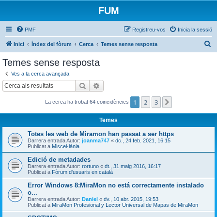
FUM
PMF
Registreu-vos
Inicia la sessió
C
Inici
Índex del fòrum
Cerca
Temes sense resposta
e
Temes sense resposta
r
Ves a la cerca avançada
c
Cerca
Cerca avançada
a
1
2
3
Següent
La cerca ha trobat 64 coincidències
Temes
Totes les web de Miramon han passat a ser https
Darrera entrada Autor:
joanma747
«
dc., 24 feb. 2021, 16:15
Publicat a
Miscel·lània
Edició de metadades
Darrera entrada Autor:
rortuno
«
dt., 31 maig 2016, 16:17
Publicat a
Fòrum d'usuaris en català
Error Windows 8:MiraMon no está correctamente instalado
o...
Darrera entrada Autor:
Daniel
«
dv., 10 abr. 2015, 19:53
Publicat a
MiraMon Profesional y Lector Universal de Mapas de MiraMon