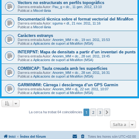
Vectors no estructurats en perfils topogràfics
Darrera entrada Autor:
Pau_g
«
dc., 11 gen. 2012, 13:10
Publicat a
Miscel·lània
Documentació tècnica sobre el format vectorial del MiraMon
Darrera entrada Autor:
sguma
«
dl., 21 nov. 2011, 11:16
Publicat a
Miscel·lània
Caràcters estranys
Darrera entrada Autor:
Anonim_MM
«
dc., 19 oct. 2011, 15:53
Publicat a
Aplicacions de suport al MiraMon (MSA)
INTERPNT: Mapa de densitats a partir d’un inventari de punts
Darrera entrada Autor:
Anonim_MM
«
dc., 28 set. 2011, 19:45
Publicat a
Aplicacions de suport al MiraMon (MSA)
COMBICAP: Taula creuada amb les superfícies
Darrera entrada Autor:
Anonim_MM
«
dc., 28 set. 2011, 16:31
Publicat a
Aplicacions de suport al MiraMon (MSA)
GARMINMM: Càrrega i descàrrega d’un GPS Garmin
Darrera entrada Autor:
Anonim_MM
«
dj., 22 set. 2011, 10:07
Publicat a
Aplicacions de suport al MiraMon (MSA)
1
2
3
Següent
La cerca ha trobat 64 coincidències
Salta a
Inici
Índex del fòrum
Totes les hores són
UTC+02:00