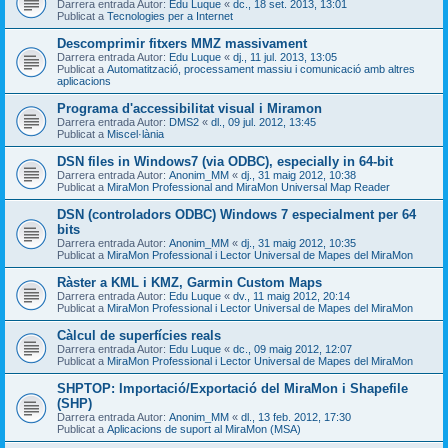
Darrera entrada Autor:
Edu Luque
«
dc., 18 set. 2013, 13:01
Publicat a
Tecnologies per a Internet
Descomprimir fitxers MMZ massivament
Darrera entrada Autor:
Edu Luque
«
dj., 11 jul. 2013, 13:05
Publicat a
Automatització, processament massiu i comunicació amb altres
aplicacions
Programa d'accessibilitat visual i Miramon
Darrera entrada Autor:
DMS2
«
dl., 09 jul. 2012, 13:45
Publicat a
Miscel·lània
DSN files in Windows7 (via ODBC), especially in 64-bit
Darrera entrada Autor:
Anonim_MM
«
dj., 31 maig 2012, 10:38
Publicat a
MiraMon Professional and MiraMon Universal Map Reader
DSN (controladors ODBC) Windows 7 especialment per 64
bits
Darrera entrada Autor:
Anonim_MM
«
dj., 31 maig 2012, 10:35
Publicat a
MiraMon Professional i Lector Universal de Mapes del MiraMon
Ràster a KML i KMZ, Garmin Custom Maps
Darrera entrada Autor:
Edu Luque
«
dv., 11 maig 2012, 20:14
Publicat a
MiraMon Professional i Lector Universal de Mapes del MiraMon
Càlcul de superfícies reals
Darrera entrada Autor:
Edu Luque
«
dc., 09 maig 2012, 12:07
Publicat a
MiraMon Professional i Lector Universal de Mapes del MiraMon
SHPTOP: Importació/Exportació del MiraMon i Shapefile
(SHP)
Darrera entrada Autor:
Anonim_MM
«
dl., 13 feb. 2012, 17:30
Publicat a
Aplicacions de suport al MiraMon (MSA)